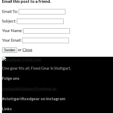
Email this post to a friend.
Email To:
Subject:
Your Name:
Your Email:
or
Close
One gear fits all. Fixed Gear in Stuttgart.
Folge uns
kontakt@stuttgartfixedgear.de
#stuttgartfixedgear on Instagram
Links