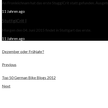
An Fronleichnam hat das erste StuggiCrit statt gefunden. Ausge
11 Jahren ago
StuttgiCrit I
Morgen den 04. Juni 2015 findet in Stuttgart das erste.
11 Jahren ago
Dezember oder Frühjahr?
Previous
Top 50 German Bike Blogs 2012
Next