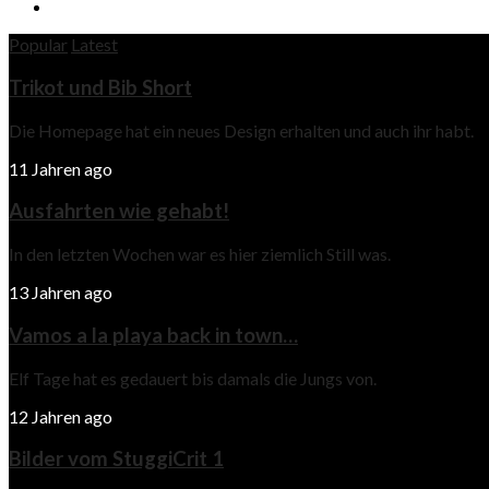
Popular
Latest
Trikot und Bib Short
Die Homepage hat ein neues Design erhalten und auch ihr habt.
11 Jahren ago
Ausfahrten wie gehabt!
In den letzten Wochen war es hier ziemlich Still was.
13 Jahren ago
Vamos a la playa back in town…
Elf Tage hat es gedauert bis damals die Jungs von.
12 Jahren ago
Bilder vom StuggiCrit 1