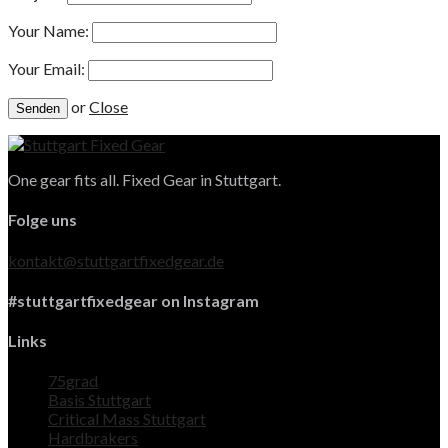
Your Name:
Your Email:
or
Close
One gear fits all. Fixed Gear in Stuttgart.
Folge uns
kontakt@stuttgartfixedgear.de
#stuttgartfixedgear on Instagram
Links
75grad
Basis Stuttgart
Critical Mass Stuttgart
Hardbrakers