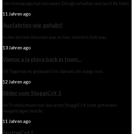
Die Homepage hat ein neues Design erhalten und auch ihr habt.
11 Jahren ago
Ausfahrten wie gehabt!
In den letzten Wochen war es hier ziemlich Still was.
13 Jahren ago
Vamos a la playa back in town…
Elf Tage hat es gedauert bis damals die Jungs von.
12 Jahren ago
Bilder vom StuggiCrit 1
An Fronleichnam hat das erste StuggiCrit statt gefunden.
Ausgetragen wurde.
11 Jahren ago
StuttgiCrit I