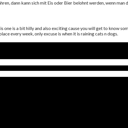
ren, dann kann sich mit Eis oder Bier belohnt werden, wenn man 
 this one is a bit hilly and also exciting cause you will get to know
place every week, only excuse is when it is raining cats n dogs.