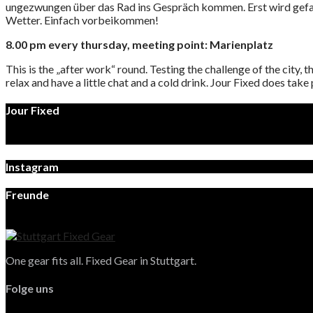
ungezwungen über das Rad ins Gespräch kommen. Erst wird gefah
Wetter. Einfach vorbeikommen!
8.00 pm every thursday, meeting point: Marienplatz
This is the „after work“ round. Testing the challenge of the city,
relax and have a little chat and a cold drink. Jour Fixed does take 
Jour Fixed
Instagram
Freunde
One gear fits all. Fixed Gear in Stuttgart.
Folge uns