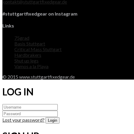
kontakt@stuttgartfixedgear.de
#stuttgartfixedgear on Instagram
Links
75grad
Basis Stuttgart
Critical Mass Stuttgart
Hardbrakers
Shut up legs
Vamos a la Playa
© 2015 www.stuttgartfixedgear.de
LOG IN
Lost your password?