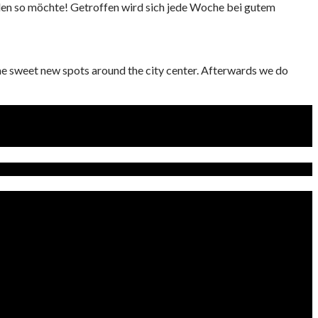
den so möchte! Getroffen wird sich jede Woche bei gutem
 some sweet new spots around the city center. Afterwards we do