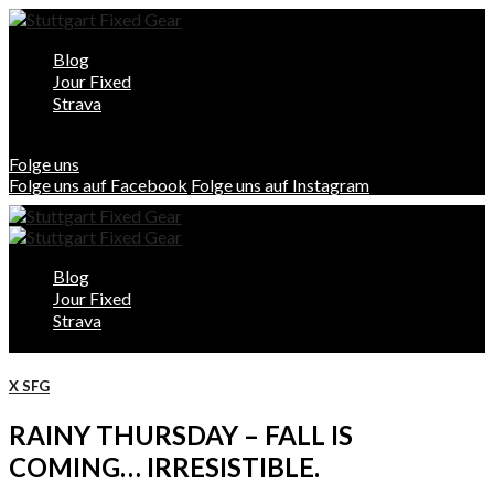
Blog
Jour Fixed
Strava
Folge uns
Folge uns auf Facebook
Folge uns auf Instagram
Blog
Jour Fixed
Strava
X SFG
RAINY THURSDAY – FALL IS
COMING… IRRESISTIBLE.