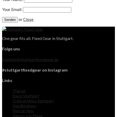
Your Email:
or
Close
One gear fits all. Fixed Gear in Stuttgart.
Folge uns
kontakt@stuttgartfixedgear.de
#stuttgartfixedgear on Instagram
Links
75grad
Basis Stuttgart
Critical Mass Stuttgart
Hardbrakers
Shut up legs
Vamos a la Playa