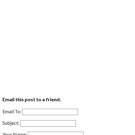
Email this post to a friend.
Email To:
Subject:
Your Name: