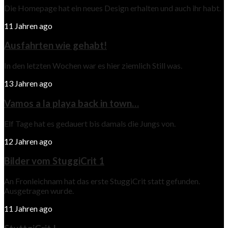
Die Homepage hat ein neues Design erhalten und auch ihr habt.
11 Jahren ago
Ausfahrten wie gehabt!
In den letzten Wochen war es hier ziemlich Still was.
13 Jahren ago
Vamos a la playa back in town…
Elf Tage hat es gedauert bis damals die Jungs von.
12 Jahren ago
Bilder vom StuggiCrit 1
An Fronleichnam hat das erste StuggiCrit statt gefunden.
Ausgetragen wurde.
11 Jahren ago