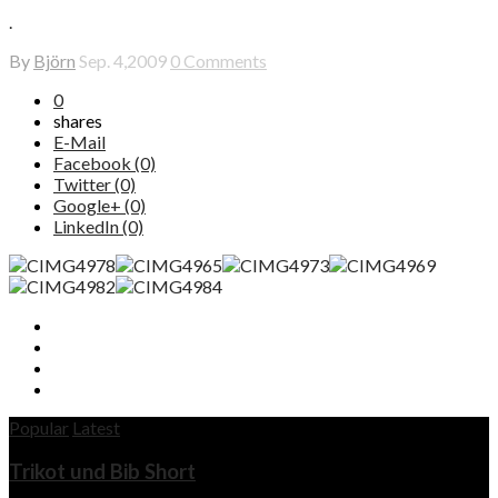
.
By
Björn
Sep. 4,2009
0 Comments
0
shares
E-Mail
Facebook (0)
Twitter (0)
Google+ (0)
LinkedIn (0)
Popular
Latest
Trikot und Bib Short