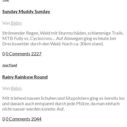
Sunday Muddy Sunday
Von
Björn
Strömender Regen, Wald mit Sturmschäden, schlammige Trails,
MTB Fully vs. Cyclocross… Auf Abwegen ging es heute bei
Dreckswetter durch den Wald. Nach ca. 30km stand.
0
0 Comments
2227
Jour Fixed
Rainy Rainbow Round
Von
Björn
Mit triefend nassen Schuhen und Sitzpolstern ging es bereits los
und danach auch entspannt durch jede Pfütze, da man einfach
nicht nasser werden konnte. Auf.
0
0 Comments
2044