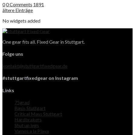
0
0 Comments
1891
ältere Einträge
No widgets added
One gear fits all. Fixed Gear in Stuttgart.
Folge uns
kontakt@stuttgartfixedgear.de
#stuttgartfixedgear on Instagram
Links
75grad
Basis Stuttgart
Critical Mass Stuttgart
Hardbrakers
Shut up legs
Vamos a la Playa