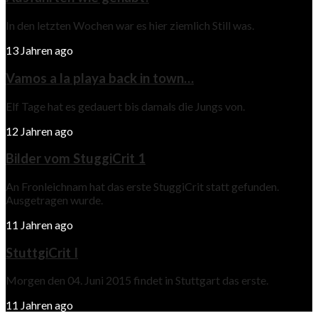
In den letzten Wochen war es hier ziemlich Still was.
13 Jahren ago
Vamos a la playa back in town…
Elf Tage hat es gedauert bis damals die Jungs von.
12 Jahren ago
Bilder vom StuggiCrit 1
An Fronleichnam hat das erste StuggiCrit statt gefunden.
Ausgetragen wurde.
11 Jahren ago
StuttgiCrit I
Morgen den 04. Juni 2015 findet in Stuttgart das erste.
11 Jahren ago