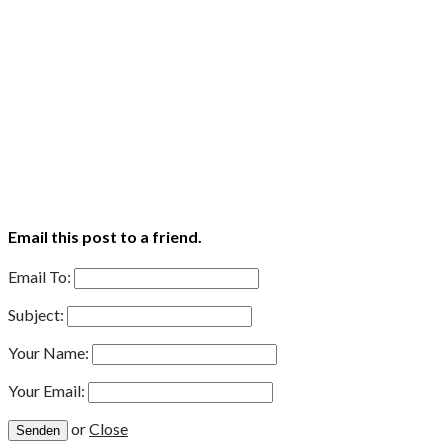
Email this post to a friend.
Email To:
Subject:
Your Name:
Your Email:
or
Close