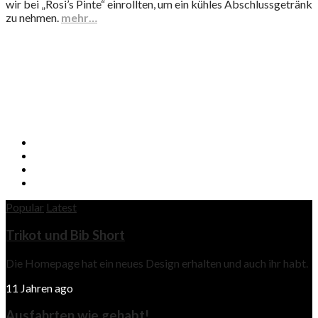
wir bei „Rosi’s Pinte“ einrollten, um ein kühles Abschlussgetränk
zu nehmen.
mehr…
Popular
Latest
Trikot und Bib Short
Die Homepage hat ein neues Design erhalten und auch ihr habt.
11 Jahren ago
Ausfahrten wie gehabt!