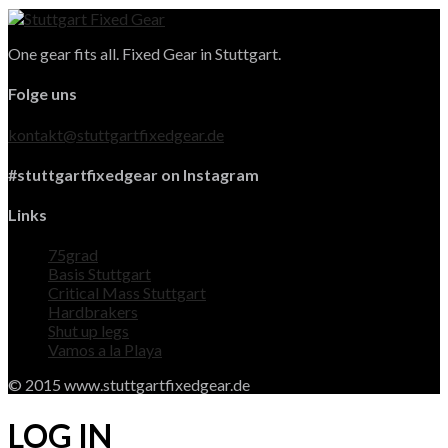
One gear fits all. Fixed Gear in Stuttgart.
Folge uns
kontakt@stuttgartfixedgear.de
#stuttgartfixedgear on Instagram
Links
75grad
Basis Stuttgart
Critical Mass Stuttgart
Hardbrakers
Shut up legs
Vamos a la Playa
© 2015 www.stuttgartfixedgear.de
LOG IN