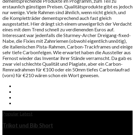
dementsprechende Produkte im Programm, zum Teil zu
erstaunlich günstigen Preisen. Qualitätsprodukte gibt es jedoch
nur wenige. Viele Rahmen sind ähnlich, wenn nicht gleich, und
die Kompletträder dementsprechend auch fast gleich
ausgestattet. Hier drängt sich einem unweigerlich der Verdacht
eines mit dem Trend schnell zu verdienenden Euros auf.
Interessant war jedenfalls die Sturmey-Archer Dreigang-fixed-
Nabe, die Fixies mit Zahnriemen (obwohl eigentlich unnötig),
die italienischen Pista-Rahmen, Carbon-Trackframes und einige
sehr tiefe Carbonfelgen. Wie erwartet haben die Aussteller aus
Fernost wieder das Inventar ihrer Stände verramscht. Da gab es
zwar viel schlechte Qualität und Plagiate, aber ein Carbon-
Rennradrahmen für €100 oder ein 50mm tiefes Carbonlaufrad
(vorn) für €210 wären schon ein Wort gewesen.
Popular
Latest
Trikot und Bib Short