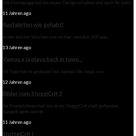
Die Homepage hat ein neues Design erhalten und auch ihr habt.
11 Jahren ago
Ausfahrten wie gehabt!
In den letzten Wochen war es hier ziemlich Still was.
13 Jahren ago
Vamos a la playa back in town…
Elf Tage hat es gedauert bis damals die Jungs von.
12 Jahren ago
Bilder vom StuggiCrit 1
An Fronleichnam hat das erste StuggiCrit statt gefunden.
Ausgetragen wurde.
11 Jahren ago
StuttgiCrit I