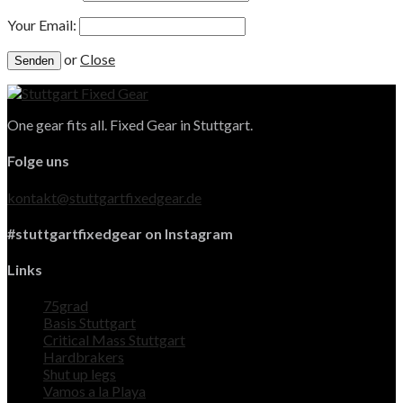
Your Email:
or
Close
One gear fits all. Fixed Gear in Stuttgart.
Folge uns
kontakt@stuttgartfixedgear.de
#stuttgartfixedgear on Instagram
Links
75grad
Basis Stuttgart
Critical Mass Stuttgart
Hardbrakers
Shut up legs
Vamos a la Playa