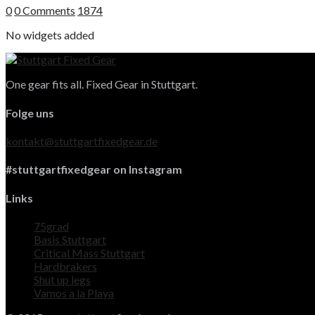
0
0 Comments
1874
No widgets added
One gear fits all. Fixed Gear in Stuttgart.
Folge uns
kontakt@stuttgartfixedgear.de
#stuttgartfixedgear on Instagram
Links
75grad
Basis Stuttgart
Critical Mass Stuttgart
Hardbrakers
Shut up legs
Vamos a la Playa