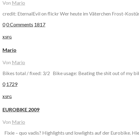
Von
Mario
credit: EternalEvil on flickr Wer heute im Väterchen Frost-Kost
0
0 Comments
1817
X SFG
Mario
Von
Mario
Bikes total / fixed: 3/2 Bike usage: Beating the shit out of my 
0
1729
X SFG
EUROBIKE 2009
Von
Mario
Fixie – quo vadis? Highlights und lowlights auf der Eurobike. Hi