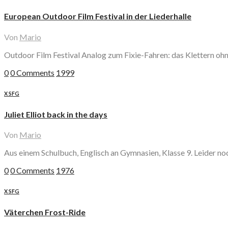
European Outdoor Film Festival in der Liederhalle
Von
Mario
Outdoor Film Festival Analog zum Fixie-Fahren: das Klettern ohn
0
0 Comments
1999
X SFG
Juliet Elliot back in the days
Von
Mario
Aus einem Schulbuch, Englisch an Gymnasien, Klasse 9. Leider noc
0
0 Comments
1976
X SFG
Väterchen Frost-Ride