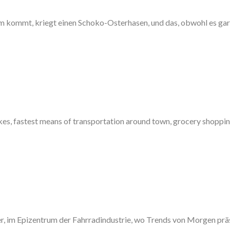
üm kommt, kriegt einen Schoko-Osterhasen, und das, obwohl es gar
bikes, fastest means of transportation around town, grocery shoppin
er, im Epizentrum der Fahrradindustrie, wo Trends von Morgen präs