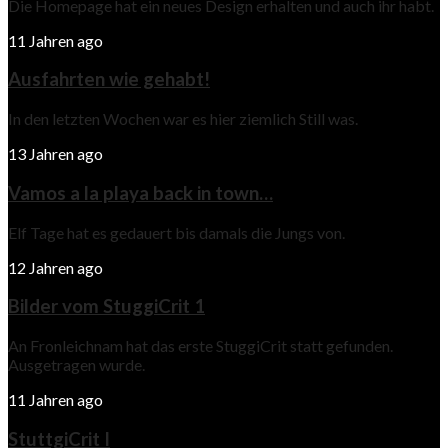
Die Homepage hat ein neues Design erhalten und auch ihr habt.
11 Jahren ago
Ausfahrten wie gehabt!
In den letzten Wochen war es hier ziemlich Still was.
13 Jahren ago
Vamos a la playa back in town…
Elf Tage hat es gedauert bis damals die Jungs von.
12 Jahren ago
Bilder vom StuggiCrit 1
An Fronleichnam hat das erste StuggiCrit statt gefunden.
Ausgetragen wurde.
11 Jahren ago
StuttgiCrit I