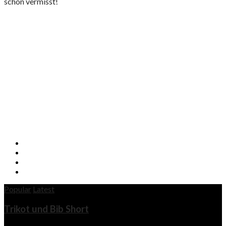
schon vermisst!
Popular
Latest
Trikot und Bib Short