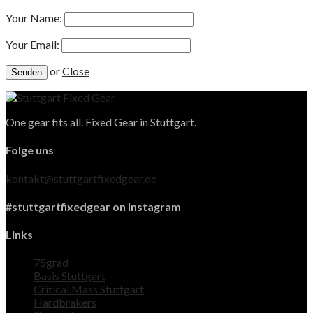
Your Name:
Your Email:
or
Close
One gear fits all. Fixed Gear in Stuttgart.
Folge uns
kontakt@stuttgartfixedgear.de
#stuttgartfixedgear on Instagram
Links
75grad
Basis Stuttgart
Critical Mass Stuttgart
Hardbrakers