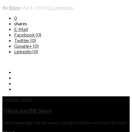
By
Björn
Mai 17,2010
0 Comments
0
shares
E-Mail
Facebook (0)
Twitter (0)
Google+ (0)
LinkedIn (0)
Popular
Latest
Trikot und Bib Short
Die Homepage hat ein neues Design erhalten und auch ihr habt.