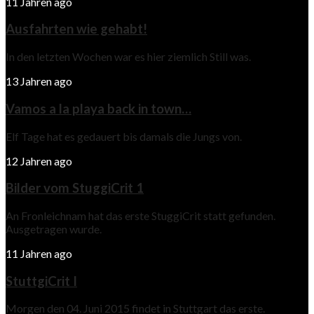
11 Jahren ago
Ausfahrten wie gehabt!
In den letzten Wochen war es hier ziemlich Still was.
13 Jahren ago
Vamos a la playa back in town…
Elf Tage hat es gedauert bis damals die Jungs von.
12 Jahren ago
Bilder vom StuggiCrit 1
An Fronleichnam hat das erste StuggiCrit statt gefunden.
Ausgetragen wurde.
11 Jahren ago
StuttgiCrit I
Morgen den 04. Juni 2015 findet in Stuttgart das erste.