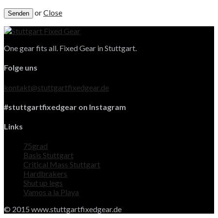
or
Close
One gear fits all. Fixed Gear in Stuttgart.
Folge uns
kontakt@stuttgartfixedgear.de
#stuttgartfixedgear on Instagram
Links
75grad
Basis Stuttgart
Critical Mass Stuttgart
Hardbrakers
Shut up legs
Vamos a la Playa
© 2015 www.stuttgartfixedgear.de