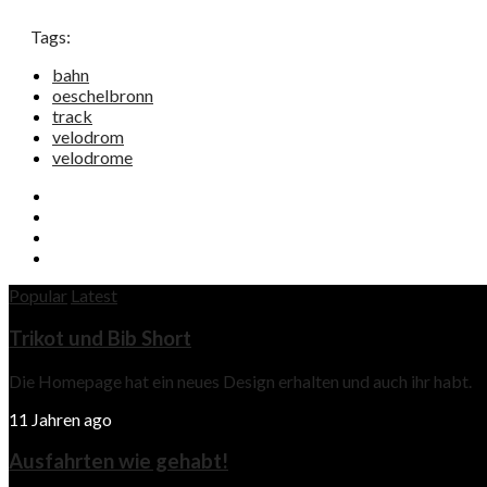
Tags:
bahn
oeschelbronn
track
velodrom
velodrome
Popular
Latest
Trikot und Bib Short
Die Homepage hat ein neues Design erhalten und auch ihr habt.
11 Jahren ago
Ausfahrten wie gehabt!