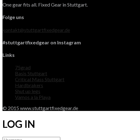
One gear fits all. Fixed Gear in Stuttgart.
Folge uns
kontakt@stuttgartfixedgear.de
#stuttgartfixedgear on Instagram
Links
75grad
Basis Stuttgart
Critical Mass Stuttgart
Hardbrakers
Shut up legs
Vamos a la Playa
© 2015 www.stuttgartfixedgear.de
LOG IN