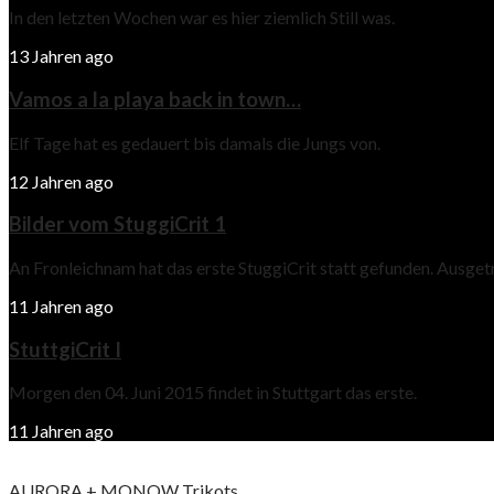
In den letzten Wochen war es hier ziemlich Still was.
13 Jahren ago
Vamos a la playa back in town…
Elf Tage hat es gedauert bis damals die Jungs von.
12 Jahren ago
Bilder vom StuggiCrit 1
An Fronleichnam hat das erste StuggiCrit statt gefunden. Ausge
11 Jahren ago
StuttgiCrit I
Morgen den 04. Juni 2015 findet in Stuttgart das erste.
11 Jahren ago
AURORA + MONOW Trikots