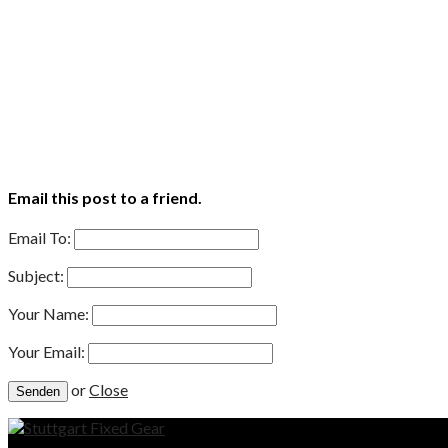
Email this post to a friend.
Email To:
Subject:
Your Name:
Your Email:
or
Close