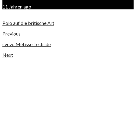
11 Jahren ago
Polo auf die britische Art
Previous
svevo Métisse Testride
Next