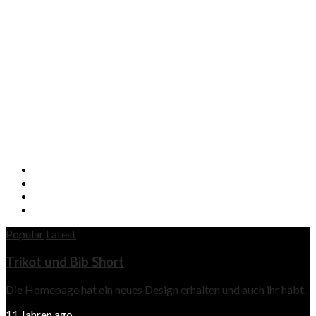
Popular
Latest
Trikot und Bib Short
Die Homepage hat ein neues Design erhalten und auch ihr habt.
11 Jahren ago