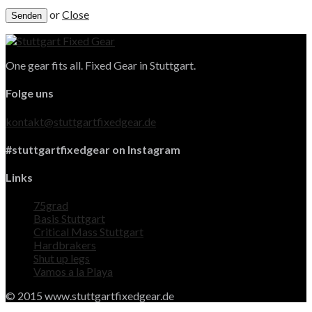
or
Close
One gear fits all. Fixed Gear in Stuttgart.
Folge uns
kontakt@stuttgartfixedgear.de
#stuttgartfixedgear on Instagram
Links
75grad
Basis Stuttgart
Critical Mass Stuttgart
Hardbrakers
Shut up legs
Vamos a la Playa
© 2015 www.stuttgartfixedgear.de