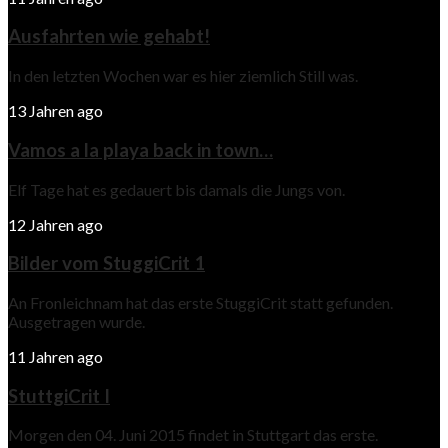
Ausfahrten wie gehabt!
In den letzten Wochen war es hier ziemlich Still was.
13 Jahren ago
Vamos a la playa back in town…
Elf Tage hat es gedauert bis damals die Jungs von.
12 Jahren ago
Bilder vom StuggiCrit 1
An Fronleichnam hat das erste StuggiCrit statt gefunden.
Ausgetragen wurde.
11 Jahren ago
StuttgiCrit I
Morgen den 04. Juni 2015 findet in Stuttgart das erste.