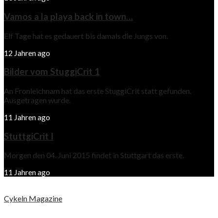
Vamos a la playa back in town…
Elf Tage hat es gedauert bis damals die Jungs von.
12 Jahren ago
Bilder vom StuggiCrit 1
An Fronleichnam hat das erste StuggiCrit statt gefunden.
Ausgetragen wurde.
11 Jahren ago
StuttgiCrit I
Morgen den 04. Juni 2015 findet in Stuttgart das erste.
11 Jahren ago
Cykeln Magazine