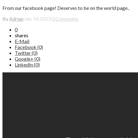
From our facebook page! Deserves to be on the world page..
By
Adrian
Jan. 14,2013
0 Comments
0
shares
E-Mail
Facebook (0)
Twitter (0)
Google+ (0)
LinkedIn (0)