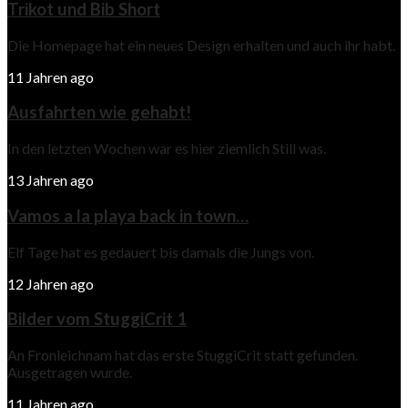
Trikot und Bib Short
Die Homepage hat ein neues Design erhalten und auch ihr habt.
11 Jahren ago
Ausfahrten wie gehabt!
In den letzten Wochen war es hier ziemlich Still was.
13 Jahren ago
Vamos a la playa back in town…
Elf Tage hat es gedauert bis damals die Jungs von.
12 Jahren ago
Bilder vom StuggiCrit 1
An Fronleichnam hat das erste StuggiCrit statt gefunden.
Ausgetragen wurde.
11 Jahren ago