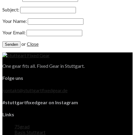
Subject:
Your Name:
Your Email:
or
Close
One gear fits all. Fixed Gear in Stuttgart.
Folge uns
kontakt@stuttgartfixedgear.de
#stuttgartfixedgear on Instagram
Links
75grad
Basis Stuttgart