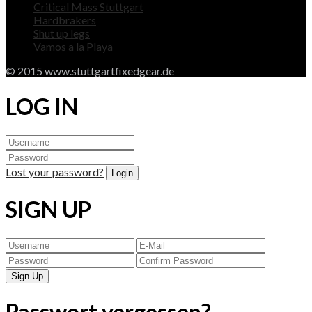
Critical Mass Stuttgart
Hardbrakers
Shut up legs
Vamos a la Playa
© 2015 www.stuttgartfixedgear.de
LOG IN
Lost your password?
SIGN UP
Passwort vergessen?