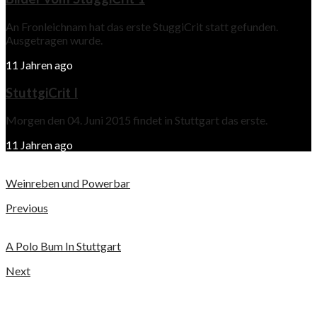
An Fronleichnam hat das erste StuggiCrit statt gefunden.
Ausgetragen wurde.
11 Jahren ago
StuttgiCrit I
Morgen den 04. Juni 2015 findet in Stuttgart das erste.
11 Jahren ago
Weinreben und Powerbar
Previous
A Polo Bum In Stuttgart
Next