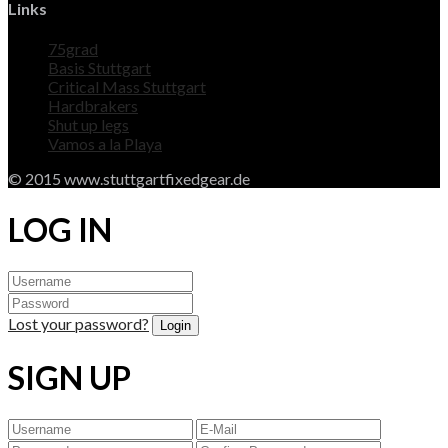
Links
75grad
Basis Stuttgart
Critical Mass Stuttgart
Hardbrakers
Shut up legs
Vamos a la Playa
© 2015 www.stuttgartfixedgear.de
LOG IN
Lost your password?
SIGN UP