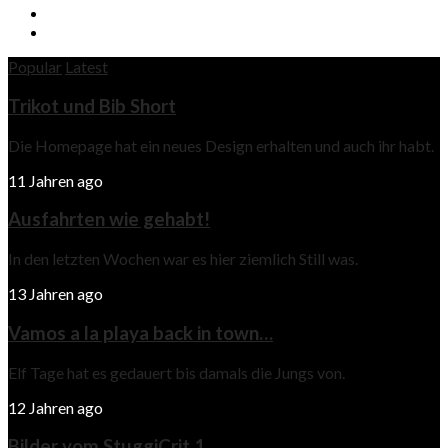
Popular
Latest
Trikot und Bib Short
Die Homepage hat ein neues Design erhalten und auch ihr habt.
11 Jahren ago
Ausfahrten wie gehabt!
In den letzten Wochen war es hier ziemlich Still was.
13 Jahren ago
Vamos a la playa back in town…
Elf Tage hat es gedauert bis damals die Jungs von.
12 Jahren ago
Bilder vom StuggiCrit 1