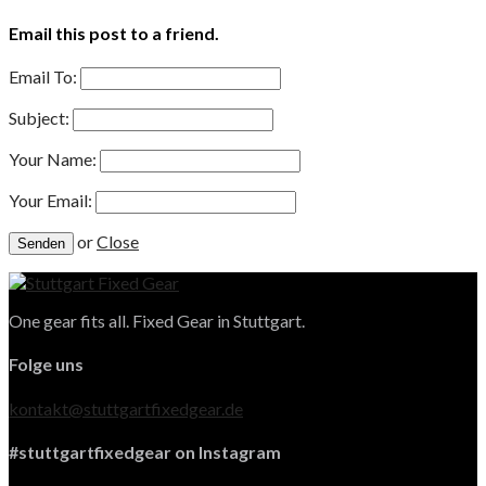
Email this post to a friend.
Email To:
Subject:
Your Name:
Your Email:
or
Close
One gear fits all. Fixed Gear in Stuttgart.
Folge uns
kontakt@stuttgartfixedgear.de
#stuttgartfixedgear on Instagram