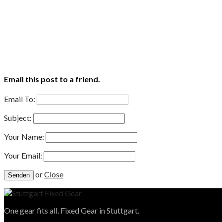
Email this post to a friend.
Email To:
Subject:
Your Name:
Your Email:
or
Close
One gear fits all. Fixed Gear in Stuttgart.