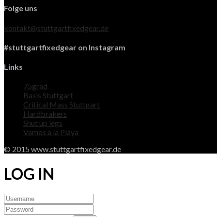
Folge uns
kontakt@stuttgartfixedgear.de
#stuttgartfixedgear on Instagram
Links
75grad
Basis Stuttgart
Critical Mass Stuttgart
Hardbrakers
Shut up legs
Vamos a la Playa
© 2015 www.stuttgartfixedgear.de
LOG IN