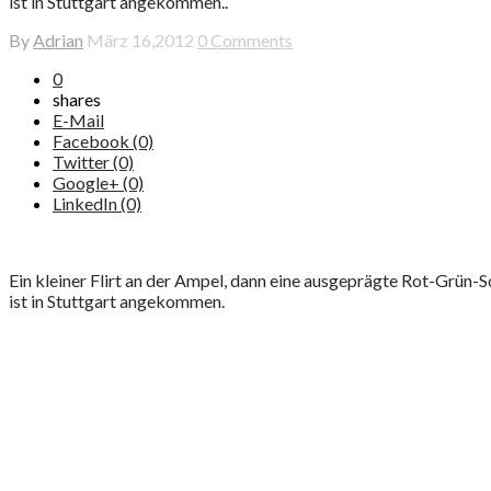
ist in Stuttgart angekommen..
By
Adrian
März 16,2012
0 Comments
0
shares
E-Mail
Facebook (0)
Twitter (0)
Google+ (0)
LinkedIn (0)
Ein kleiner Flirt an der Ampel, dann eine ausgeprägte Rot-Grün-
ist in Stuttgart angekommen.