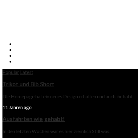
Popular
Latest
Trikot und Bib Short
Die Homepage hat ein neues Design erhalten und auch ihr habt.
11 Jahren ago
Ausfahrten wie gehabt!
In den letzten Wochen war es hier ziemlich Still was.