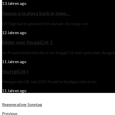
13 Jahren ago
Vamos a la playa back in town…
Elf Tage hat es gedauert bis damals die Jungs von.
12 Jahren ago
Bilder vom StuggiCrit 1
An Fronleichnam hat das erste StuggiCrit statt gefunden. Ausge
11 Jahren ago
StuttgiCrit I
Morgen den 04. Juni 2015 findet in Stuttgart das erste.
11 Jahren ago
Regenerativer Sonntag
Previous