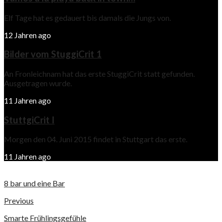
Elf Tage hat es gedauert bis damals die Jungs von.
12 Jahren ago
Bilder vom StuggiCrit 1
An Fronleichnam hat das erste StuggiCrit statt gefunden.
Ausgetragen wurde.
11 Jahren ago
StuttgiCrit I
Morgen den 04. Juni 2015 findet in Stuttgart das erste.
11 Jahren ago
8 bar und eine Bar
Previous
Smarte Frühlingsgefühle