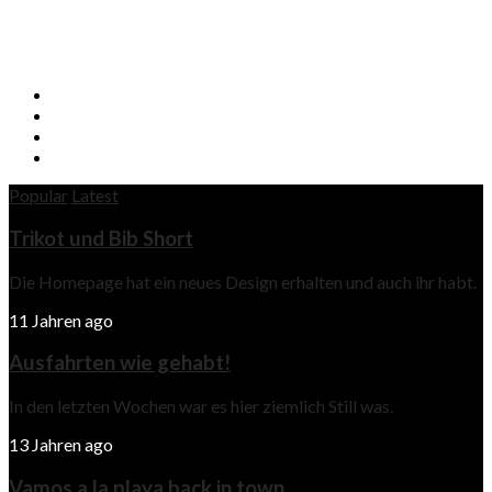
Popular
Latest
Trikot und Bib Short
Die Homepage hat ein neues Design erhalten und auch ihr habt.
11 Jahren ago
Ausfahrten wie gehabt!
In den letzten Wochen war es hier ziemlich Still was.
13 Jahren ago
Vamos a la playa back in town…