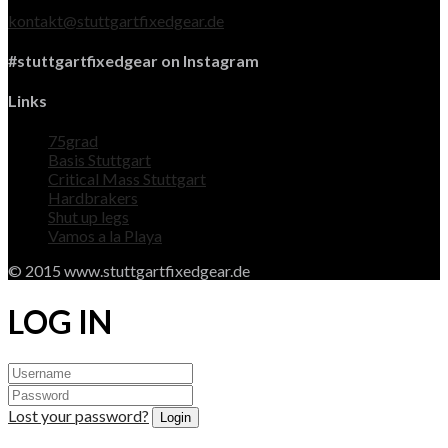
kontakt@stuttgartfixedgear.de
#stuttgartfixedgear on Instagram
Links
75grad
Basis Stuttgart
Critical Mass Stuttgart
Hardbrakers
Shut up legs
Vamos a la Playa
© 2015 www.stuttgartfixedgear.de
LOG IN
Lost your password?