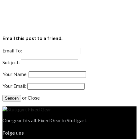
Email this post to a friend.
Email To:
Subject:
Your Name:
Your Email:
or
Close
One gear fits all. Fixed Gear in Stuttgart.
Folge uns