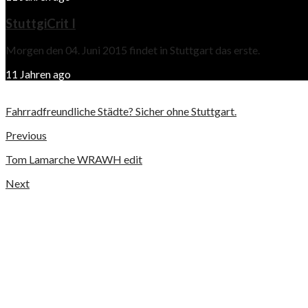
StuttgiCrit I
Morgen den 04. Juni 2015 findet in Stuttgart das erste.
11 Jahren ago
Fahrradfreundliche Städte? Sicher ohne Stuttgart.
Previous
Tom Lamarche WRAWH edit
Next