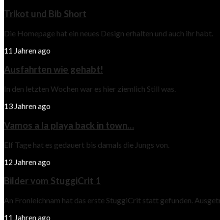
Trikot und Bib Short
Die Homepage hat ein neues Design erhalten und auch ihr habt.
11 Jahren ago
Ausfahrten wie gehabt!
In den letzten Wochen war es hier ziemlich Still was.
13 Jahren ago
Vamos a la playa back in town…
Elf Tage hat es gedauert bis damals die Jungs von.
12 Jahren ago
Bilder vom StuggiCrit 1
An Fronleichnam hat das erste StuggiCrit statt gefunden. Ausge
11 Jahren ago