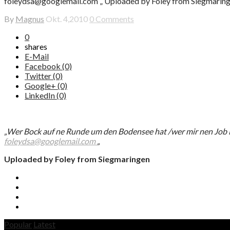
foleydsa@googlemail.com „ Uploaded by Foley from Siegmaring
By
Magnus
Okt. 4,2010
0 Comments
0
shares
E-Mail
Facebook (0)
Twitter (0)
Google+ (0)
LinkedIn (0)
„Wer Bock auf ne Runde um den Bodensee hat /wer mir nen Job in
foleydsa@googlemail.com
„
Uploaded by Foley from Siegmaringen
Popular
Latest