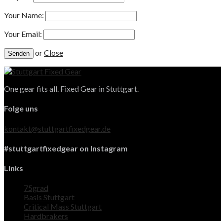
Your Name:
Your Email:
or
Close
One gear fits all. Fixed Gear in Stuttgart.
Folge uns
kontakt@stuttgartfixedgear.de
#stuttgartfixedgear on Instagram
Links
75grad
Basis Stuttgart
Critical Mass Stuttgart
Hardbrakers