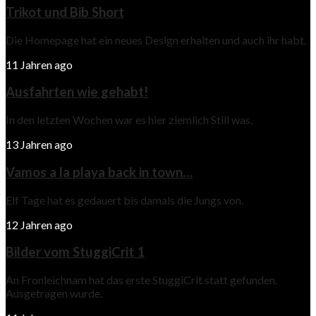
Trikot und Bib Short
Die Homepage hat ein neues Design erhalten und auch ihr habt.
11 Jahren ago
Ausfahrten wie gehabt!
In den letzten Wochen war es hier ziemlich Still was.
13 Jahren ago
Vamos a la playa back in town…
Elf Tage hat es gedauert bis damals die Jungs von.
12 Jahren ago
Bilder vom StuggiCrit 1
An Fronleichnam hat das erste StuggiCrit statt gefunden.
Ausgetragen wurde.