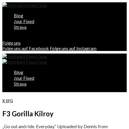
Blog
Jour Fixed
Strava
Folge uns
Folge uns auf Facebook
Folge uns auf Instagram
Blog
Jour Fixed
Strava
X SFG
F3 Gorilla Kilroy
„Go out and ride. Everyday.“ Uploaded by Dennis from