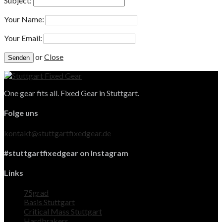
Subject:
Your Name:
Your Email:
or
Close
One gear fits all. Fixed Gear in Stuttgart.
Folge uns
kontakt@stuttgartfixedgear.de
#stuttgartfixedgear on Instagram
Links
75grad
Basis Stuttgart
Critical Mass Stuttgart
Hardbrakers