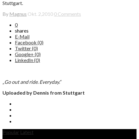
Stuttgart.
By
Magnus
Okt. 2,2010
0 Comments
0
shares
E-Mail
Facebook (0)
Twitter (0)
Google+ (0)
LinkedIn (0)
„Go out and ride. Everyday.“
Uploaded by Dennis from Stuttgart
Popular
Latest