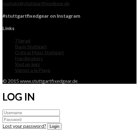
kontakt@stuttgartfixedgear.de
#stuttgartfixedgear on Instagram
Links
75grad
Basis Stuttgart
Critical Mass Stuttgart
Hardbrakers
Shut up legs
Vamos a la Playa
© 2015 www.stuttgartfixedgear.de
LOG IN
Lost your password?