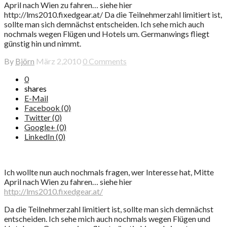
April nach Wien zu fahren… siehe hier
http://lms2010.fixedgear.at/ Da die Teilnehmerzahl limitiert ist,
sollte man sich demnächst entscheiden. Ich sehe mich auch
nochmals wegen Flügen und Hotels um. Germanwings fliegt
günstig hin und nimmt.
By
Björn
März 2,2010
0 Comments
0
shares
E-Mail
Facebook (0)
Twitter (0)
Google+ (0)
LinkedIn (0)
Ich wollte nun auch nochmals fragen, wer Interesse hat, Mitte
April nach Wien zu fahren… siehe hier
http://lms2010.fixedgear.at/
Da die Teilnehmerzahl limitiert ist, sollte man sich demnächst
entscheiden. Ich sehe mich auch nochmals wegen Flügen und