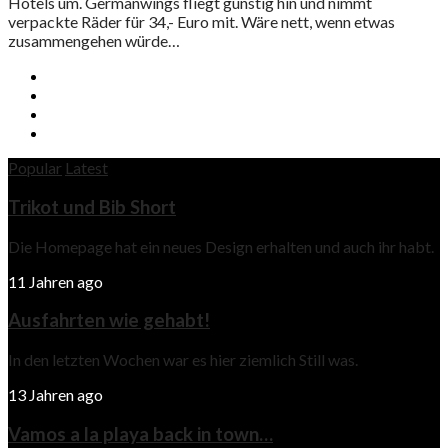
Hotels um. Germanwings fliegt günstig hin und nimmt
verpackte Räder für 34,- Euro mit. Wäre nett, wenn etwas
zusammengehen würde…
Popular
Latest
Trikot und Bib Short
Die Homepage hat ein neues Design erhalten und auch ihr habt.
11 Jahren ago
Ausfahrten wie gehabt!
In den letzten Wochen war es hier ziemlich Still was.
13 Jahren ago
Vamos a la playa back in town…