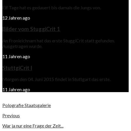
Elf Tage hat es gedauert bis damals die Jungs von.
12 Jahren ago
Bilder vom StuggiCrit 1
An Fronleichnam hat das erste StuggiCrit statt gefunden.
Ausgetragen wurde.
11 Jahren ago
StuttgiCrit I
Morgen den 04. Juni 2015 findet in Stuttgart das erste.
11 Jahren ago
Polografie Staatsgalerie
Previous
War ja nur eine Frage der Zeit...