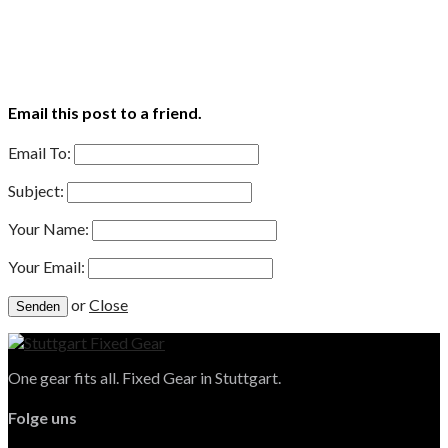
Email this post to a friend.
Email To:
Subject:
Your Name:
Your Email:
or
Close
One gear fits all. Fixed Gear in Stuttgart.
Folge uns