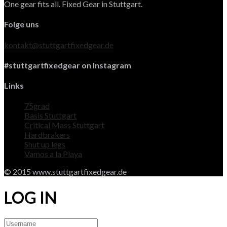
One gear fits all. Fixed Gear in Stuttgart.
Folge uns
kontakt@stuttgartfixedgear.de
#stuttgartfixedgear on Instagram
Links
75grad
Basis Stuttgart
Critical Mass Stuttgart
Hardbrakers
Shut up legs
Vamos a la Playa
© 2015 www.stuttgartfixedgear.de
LOG IN