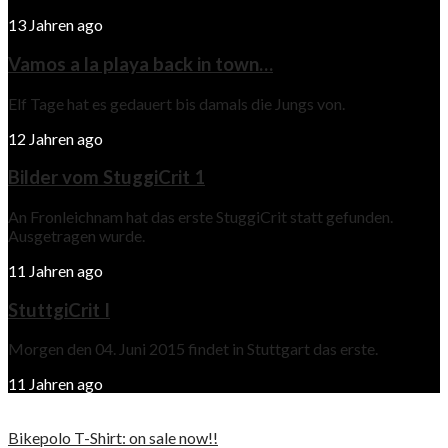
13 Jahren ago
Vamos a la playa back in town…
Elf Tage hat es gedauert bis damals die Jungs von.
12 Jahren ago
Bilder vom StuggiCrit 1
An Fronleichnam hat das erste StuggiCrit statt gefunden.
Ausgetragen wurde.
11 Jahren ago
StuttgiCrit I
Morgen den 04. Juni 2015 findet in Stuttgart das erste.
11 Jahren ago
Bikepolo T-Shirt: on sale now!!