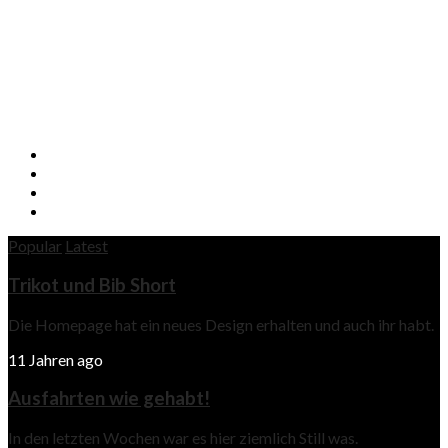
Popular
Latest
Trikot und Bib Short
Die Homepage hat ein neues Design erhalten und auch ihr habt.
11 Jahren ago
Ausfahrten wie gehabt!
In den letzten Wochen war es hier ziemlich Still was.