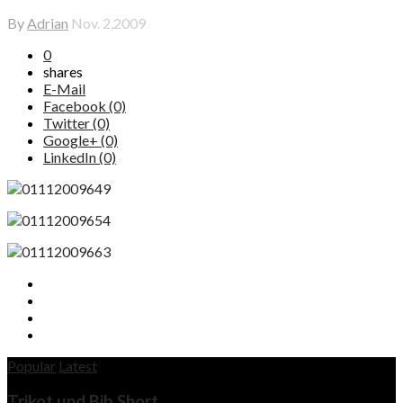
By
Adrian
Nov. 2,2009
0
shares
E-Mail
Facebook (0)
Twitter (0)
Google+ (0)
LinkedIn (0)
Popular
Latest
Trikot und Bib Short