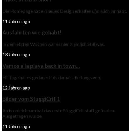
Die Homepage hat ein neues Design erhalten und auch ihr habt.
11 Jahren ago
Ausfahrten wie gehabt!
In den letzten Wochen war es hier ziemlich Still was.
13 Jahren ago
Vamos a la playa back in town…
Elf Tage hat es gedauert bis damals die Jungs von.
12 Jahren ago
Bilder vom StuggiCrit 1
An Fronleichnam hat das erste StuggiCrit statt gefunden.
Ausgetragen wurde.
11 Jahren ago