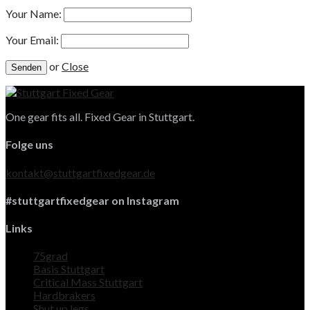
Your Name:
Your Email:
or
Close
One gear fits all. Fixed Gear in Stuttgart.
Folge uns
kontakt@stuttgartfixedgear.de
#stuttgartfixedgear on Instagram
Links
75grad
Basis Stuttgart
Critical Mass Stuttgart
Hardbrakers
Shut up legs