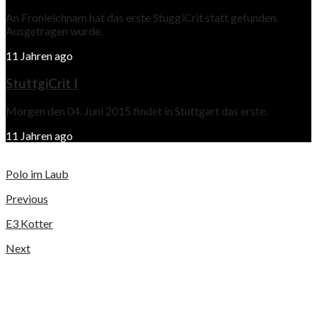
An Fronleichnam hat das erste StuggiCrit statt gefunden.
Ausgetragen wurde.
11 Jahren ago
StuttgiCrit I
Morgen den 04. Juni 2015 findet in Stuttgart das erste.
11 Jahren ago
Polo im Laub
Previous
E3 Kotter
Next