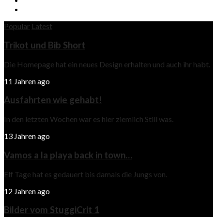
Popular
Latest
Trikot und Bib Short
Die Homepage hat ein neues Design erhalten und auch ihr habt.
11 Jahren ago
Ausfahrten wie gehabt!
In den letzten Wochen war es hier ziemlich Still was.
13 Jahren ago
Vamos a la playa back in town…
Elf Tage hat es gedauert bis damals die Jungs von.
12 Jahren ago
Bilder vom StuggiCrit 1