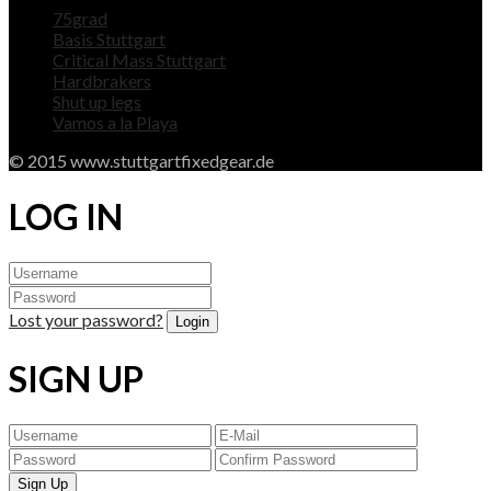
75grad
Basis Stuttgart
Critical Mass Stuttgart
Hardbrakers
Shut up legs
Vamos a la Playa
© 2015 www.stuttgartfixedgear.de
LOG IN
Lost your password?
SIGN UP