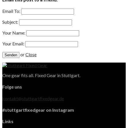
Email To:
Subject:
Your Name:
Your Email:
or
Close
One gear fits all. Fixed Gear in Stuttgart.
Folge uns
kontakt@stuttgartfixedgear.de
#stuttgartfixedgear on Instagram
Links