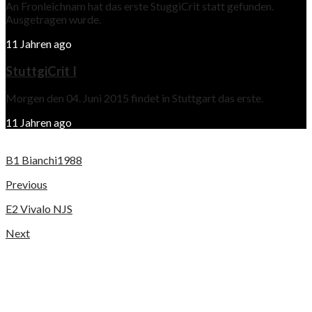
An Fronleichnam hat das erste StuggiCrit statt gefunden.
Ausgetragen wurde.
11 Jahren ago
StuttgiCrit I
Morgen den 04. Juni 2015 findet in Stuttgart das erste.
11 Jahren ago
B1 Bianchi1988
Previous
E2 Vivalo NJS
Next