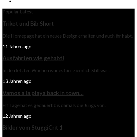
Popular
Latest
Trikot und Bib Short
Die Homepage hat ein neues Design erhalten und auch ihr habt.
11 Jahren ago
Ausfahrten wie gehabt!
In den letzten Wochen war es hier ziemlich Still was.
13 Jahren ago
Vamos a la playa back in town…
Elf Tage hat es gedauert bis damals die Jungs von.
12 Jahren ago
Bilder vom StuggiCrit 1