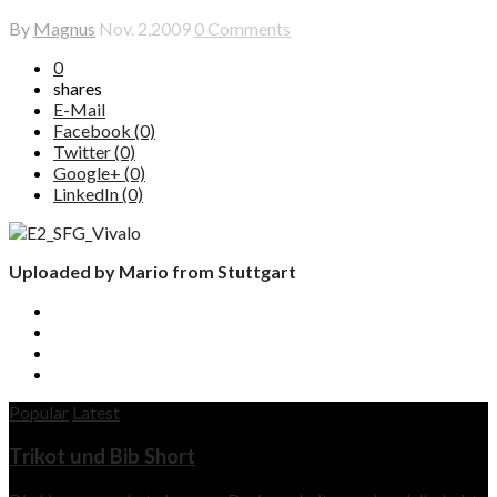
By
Magnus
Nov. 2,2009
0 Comments
0
shares
E-Mail
Facebook (0)
Twitter (0)
Google+ (0)
LinkedIn (0)
Uploaded by Mario from Stuttgart
Popular
Latest
Trikot und Bib Short