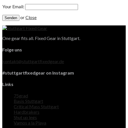
Your Email:
or
Close
One gear fits all. Fixed Gear in Stuttgart.
Folge uns
kontakt@stuttgartfixedgear.de
#stuttgartfixedgear on Instagram
Links
75grad
Basis Stuttgart
Critical Mass Stuttgart
Hardbrakers
Shut up legs
Vamos a la Playa