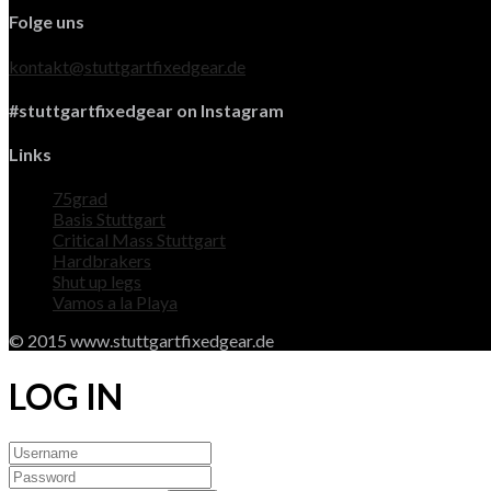
Folge uns
kontakt@stuttgartfixedgear.de
#stuttgartfixedgear on Instagram
Links
75grad
Basis Stuttgart
Critical Mass Stuttgart
Hardbrakers
Shut up legs
Vamos a la Playa
© 2015 www.stuttgartfixedgear.de
LOG IN