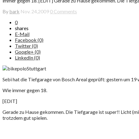
immer gegen 18. [EDIT] Gerade zu Hause gekommen. Die Tiefgara
By
bark
Nov. 24,2009
0 Comments
0
shares
E-Mail
Facebook (0)
Twitter (0)
Google+ (0)
LinkedIn (0)
Sebi hat die Tiefgarage von Bosch Areal geprüft: gestern um 19 
Wie immer gegen 18.
[EDIT]
Gerade zu Hause gekommen. Die Tiefgarage ist super!! Licht (mit
trotzdem gut spielen.