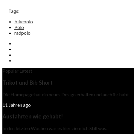
Tags:
bikepolo
Polo
radpolo
Popular
Latest
Trikot und Bib Short
Die Homepage hat ein neues Design erhalten und auch ihr habt.
11 Jahren ago
Ausfahrten wie gehabt!
In den letzten Wochen war es hier ziemlich Still was.