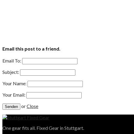
Email this post to a friend.
Email To:
Subject:
Your Name:
Your Email:
or
Close
One gear fits all. Fixed Gear in Stuttgart.