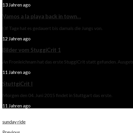
13 Jahren ago
Vamos a la playa back in town…
Elf Tage hat es gedauert bis damals die Jungs von.
12 Jahren ago
Bilder vom StuggiCrit 1
An Fronleichnam hat das erste StuggiCrit statt gefunden. Ausge
11 Jahren ago
StuttgiCrit I
Morgen den 04. Juni 2015 findet in Stuttgart das erste.
11 Jahren ago
sunday ride
Previous