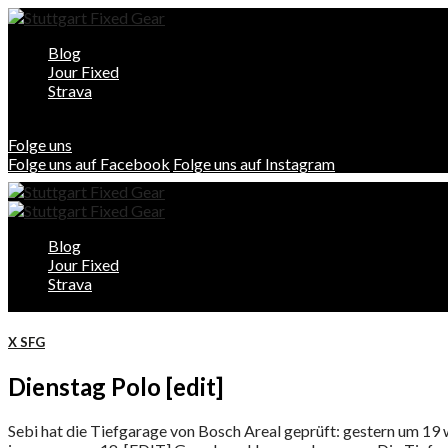
Blog
Jour Fixed
Strava
Folge uns
Folge uns auf Facebook
Folge uns auf Instagram
Blog
Jour Fixed
Strava
X SFG
Dienstag Polo [edit]
Sebi hat die Tiefgarage von Bosch Areal geprüft: gestern um 19 