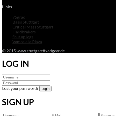
Links
75grad
Basis Stuttgart
Critical Mass Stuttgart
Hardbrakers
Shut up legs
Vamos a la Playa
© 2015 www.stuttgartfixedgear.de
LOG IN
Lost your password?
SIGN UP