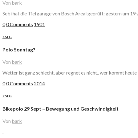
Von
bark
Sebi hat die Tiefgarage von Bosch Areal geprüft: gestern um 19 
0
0 Comments
1901
X SFG
Polo Sonntag?
Von
bark
Wetter ist ganz schlecht, aber regnet es nicht.. wer kommt heute 
0
0 Comments
2014
X SFG
Bikepolo 29 Sept – Bewegung und Geschwindigkeit
Von
bark
.