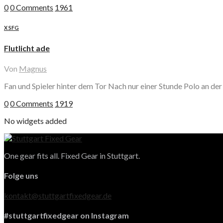
0
0 Comments
1961
X SFG
Flutlicht ade
Von
Magnus
Fan und Spieler hinter dem Tor Nach nur einer Stunde Polo an 
0
0 Comments
1919
No widgets added
One gear fits all. Fixed Gear in Stuttgart.
Folge uns
kontakt@stuttgartfixedgear.de
#stuttgartfixedgear on Instagram