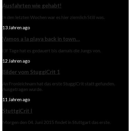
Ausfahrten wie gehabt!
In den letzten Wochen war es hier ziemlich Still was.
13 Jahren ago
Vamos a la playa back in town…
Elf Tage hat es gedauert bis damals die Jungs von.
12 Jahren ago
Bilder vom StuggiCrit 1
An Fronleichnam hat das erste StuggiCrit statt gefunden.
Ausgetragen wurde.
11 Jahren ago
StuttgiCrit I
Morgen den 04. Juni 2015 findet in Stuttgart das erste.