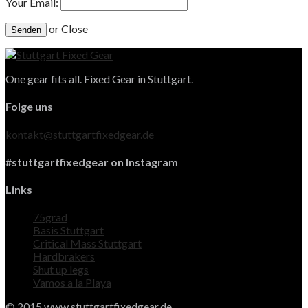
Your Email:
or
Close
One gear fits all. Fixed Gear in Stuttgart.
Folge uns
kontakt@stuttgartfixedgear.de
#stuttgartfixedgear on Instagram
Links
75grad
Basis Stuttgart
Critical Mass Stuttgart
Hardbrakers
Shut up legs
Vamos a la Playa
© 2015 www.stuttgartfixedgear.de