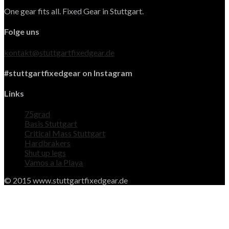
One gear fits all. Fixed Gear in Stuttgart.
Folge uns
kontakt@stuttgartfixedgear.de
#stuttgartfixedgear on Instagram
Links
75grad
Basis Stuttgart
Critical Mass Stuttgart
Hardbrakers
Shut up legs
Vamos a la Playa
© 2015 www.stuttgartfixedgear.de
LOG IN