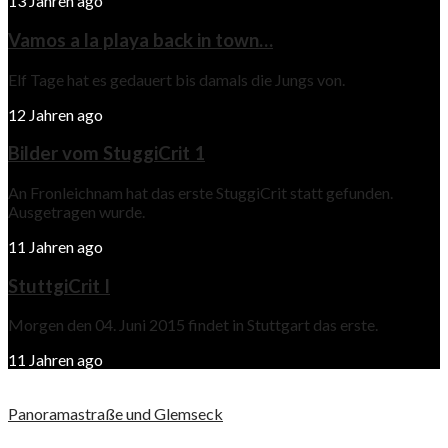
13 Jahren ago
Vamos a la playa back in town…
Elf Tage hat es gedauert bis damals die Jungs von.
12 Jahren ago
Bilder vom StuggiCrit 1
An Fronleichnam hat das erste StuggiCrit statt gefunden.
Ausgetragen wurde.
11 Jahren ago
StuttgiCrit I
Morgen den 04. Juni 2015 findet in Stuttgart das erste.
11 Jahren ago
Panoramastraße und Glemseck