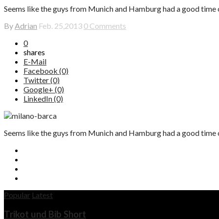
Seems like the guys from Munich and Hamburg had a good time on
By
Adrian
Feb. 25,2013
0 Comments
0
shares
E-Mail
Facebook (0)
Twitter (0)
Google+ (0)
LinkedIn (0)
Seems like the guys from Munich and Hamburg had a good time on
Popular
Latest
Trikot und Bib Short