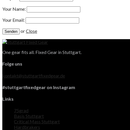
Your Name:
Your Email:
or
Close
One gear fits all. Fixed Gear in Stuttgart.
Folge uns
kontakt@stuttgartfixedgear.de
#stuttgartfixedgear on Instagram
Links
75grad
Basis Stuttgart
Critical Mass Stuttgart
Hardbrakers