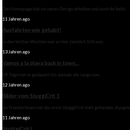
Die Homepage hat ein neues Design erhalten und auch ihr habt.
11 Jahren ago
Ausfahrten wie gehabt!
In den letzten Wochen war es hier ziemlich Still was.
13 Jahren ago
Vamos a la playa back in town…
Elf Tage hat es gedauert bis damals die Jungs von.
12 Jahren ago
Bilder vom StuggiCrit 1
An Fronleichnam hat das erste StuggiCrit statt gefunden. Ausge
11 Jahren ago
StuttgiCrit I