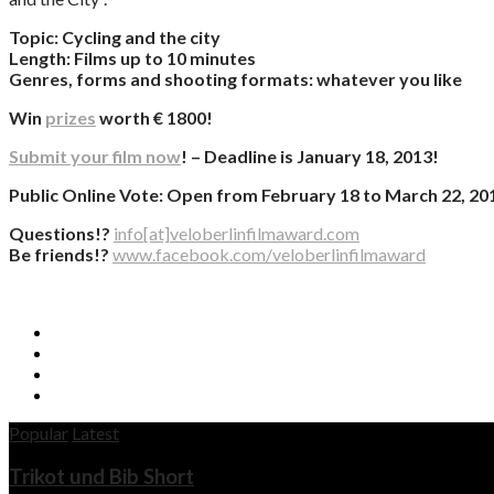
Topic: Cycling and the city
Length: Films up to 10 minutes
Genres, forms and shooting formats: whatever you like
Win
prizes
worth € 1800!
Submit your film now
! – Deadline is January 18, 2013!
Public Online Vote: Open from February 18 to March 22, 20
Questions!?
info[at]veloberlinfilmaward.com
Be friends!?
www.facebook.com/veloberlinfilmaward
Popular
Latest
Trikot und Bib Short