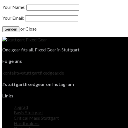
Your Name:
Your Email:
or
Close
One gear fits all. Fixed Gear in Stuttgart.
Folge uns
kontakt@stuttgartfixedgear.de
#stuttgartfixedgear on Instagram
Links
75grad
Basis Stuttgart
Critical Mass Stuttgart
Hardbrakers