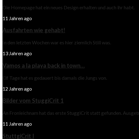
Die Homepage hat ein neues Design erhalten und auch ihr habt.
11 Jahren ago
Ausfahrten wie gehabt!
In den letzten Wochen war es hier ziemlich Still was.
13 Jahren ago
Vamos a la playa back in town…
Elf Tage hat es gedauert bis damals die Jungs von.
12 Jahren ago
Bilder vom StuggiCrit 1
An Fronleichnam hat das erste StuggiCrit statt gefunden. Ausge
11 Jahren ago
StuttgiCrit I