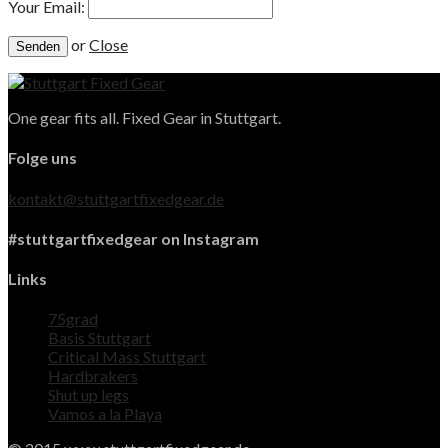
Your Email:
or
Close
One gear fits all. Fixed Gear in Stuttgart.
Folge uns
kontakt@stuttgartfixedgear.de
#stuttgartfixedgear on Instagram
Links
75grad
Basis Stuttgart
Critical Mass Stuttgart
Hardbrakers
Shut up legs
Vamos a la Playa