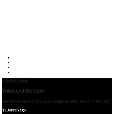
Popular
Latest
Trikot und Bib Short
Die Homepage hat ein neues Design erhalten und auch ihr habt.
11 Jahren ago