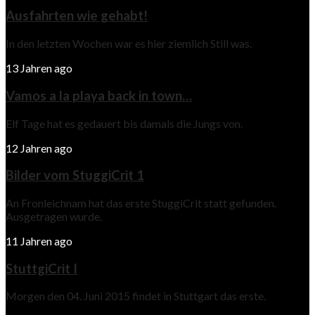
Ausfahrten wie gehabt!
In den letzten Wochen war es hier ziemlich Still was.
13 Jahren ago
Vamos a la playa back in town…
Elf Tage hat es gedauert bis damals die Jungs von.
12 Jahren ago
Bilder vom StuggiCrit 1
An Fronleichnam hat das erste StuggiCrit statt gefunden.
Ausgetragen wurde.
11 Jahren ago
StuttgiCrit I
Morgen den 04. Juni 2015 findet in Stuttgart das erste.