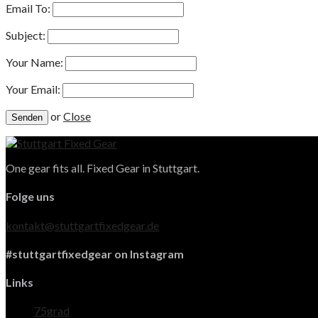
Email To:
Subject:
Your Name:
Your Email:
or
Close
One gear fits all. Fixed Gear in Stuttgart.
Folge uns
kontakt@stuttgartfixedgear.de
#stuttgartfixedgear on Instagram
Links
75grad