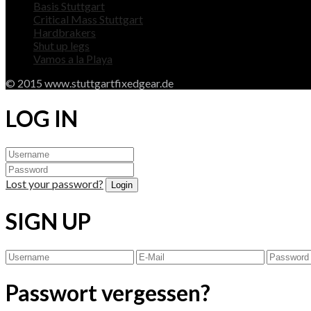
Basis Stuttgart
Critical Mass Stuttgart
Hardbrakers
Shut up legs
Vamos a la Playa
© 2015 www.stuttgartfixedgear.de
LOG IN
Lost your password?
SIGN UP
Passwort vergessen?