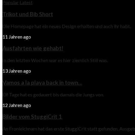
Popular
Latest
Trikot und Bib Short
Die Homepage hat ein neues Design erhalten und auch ihr habt.
11 Jahren ago
Ausfahrten wie gehabt!
In den letzten Wochen war es hier ziemlich Still was.
13 Jahren ago
Vamos a la playa back in town…
Elf Tage hat es gedauert bis damals die Jungs von.
12 Jahren ago
Bilder vom StuggiCrit 1
An Fronleichnam hat das erste StuggiCrit statt gefunden. Ausge