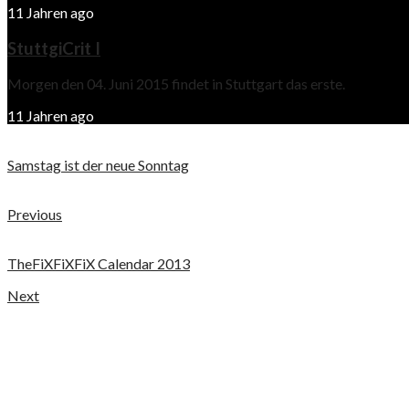
11 Jahren ago
StuttgiCrit I
Morgen den 04. Juni 2015 findet in Stuttgart das erste.
11 Jahren ago
Samstag ist der neue Sonntag
Previous
TheFiXFiXFiX Calendar 2013
Next