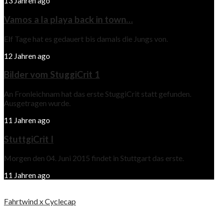
13 Jahren ago
Vamos a la playa back in town…
Elf Tage hat es gedauert bis damals die Jungs von.
12 Jahren ago
Bilder vom StuggiCrit 1
An Fronleichnam hat das erste StuggiCrit statt gefunden.
Ausgetragen wurde.
11 Jahren ago
StuttgiCrit I
Morgen den 04. Juni 2015 findet in Stuttgart das erste.
11 Jahren ago
Fahrtwind x Cyclecap