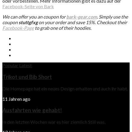
oder vorbestellen. Mehr Informationen gibt es dazu auf der
Facebook-Seite von Bark
We can offer you an coupon for
bark-gear.com
. Simply use the
coupon
stuttgfxg
on your order and save 15%. Checkout their
Facebook-Page
to grab one of their hoodies.
Popular
Latest
Trikot und Bib Short
Die Homepage hat ein neues Design erhalten und auch ihr habt.
11 Jahren ago
Ausfahrten wie gehabt!
In den letzten Wochen war es hier ziemlich Still was.