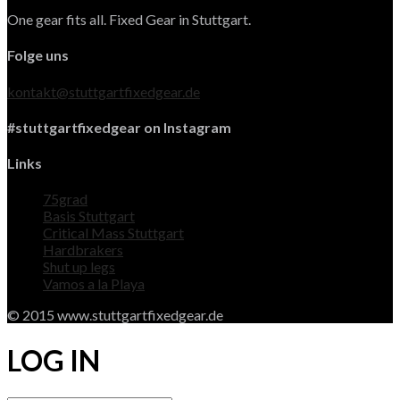
One gear fits all. Fixed Gear in Stuttgart.
Folge uns
kontakt@stuttgartfixedgear.de
#stuttgartfixedgear on Instagram
Links
75grad
Basis Stuttgart
Critical Mass Stuttgart
Hardbrakers
Shut up legs
Vamos a la Playa
© 2015 www.stuttgartfixedgear.de
LOG IN