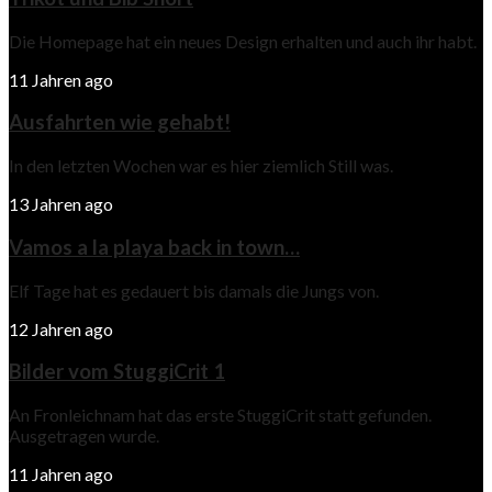
Die Homepage hat ein neues Design erhalten und auch ihr habt.
11 Jahren ago
Ausfahrten wie gehabt!
In den letzten Wochen war es hier ziemlich Still was.
13 Jahren ago
Vamos a la playa back in town…
Elf Tage hat es gedauert bis damals die Jungs von.
12 Jahren ago
Bilder vom StuggiCrit 1
An Fronleichnam hat das erste StuggiCrit statt gefunden.
Ausgetragen wurde.
11 Jahren ago