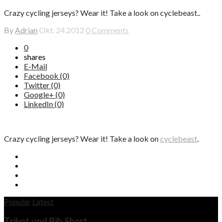
Crazy cycling jerseys? Wear it! Take a look on cyclebeast..
By
Adrian
Okt. 24,2012
0 Comments
0
shares
E-Mail
Facebook (0)
Twitter (0)
Google+ (0)
LinkedIn (0)
Crazy cycling jerseys? Wear it! Take a look on
cyclebeast
.
Popular
Latest
Trikot und Bib Short