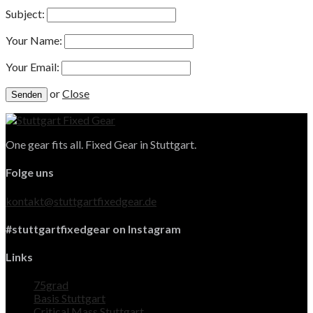
Subject:
Your Name:
Your Email:
or
Close
One gear fits all. Fixed Gear in Stuttgart.
Folge uns
kontakt@stuttgartfixedgear.de
#stuttgartfixedgear on Instagram
Links
75grad
Basis Stuttgart
Critical Mass Stuttgart