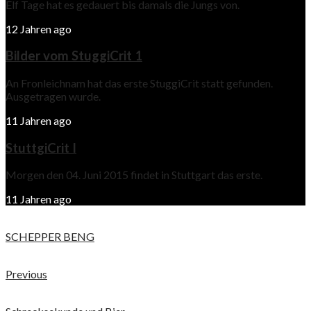
Elf Tage hat es gedauert bis damals die Jungs von.
12 Jahren ago
Bilder vom StuggiCrit 1
An Fronleichnam hat das erste StuggiCrit statt gefunden.
Ausgetragen wurde.
11 Jahren ago
StuttgiCrit I
Morgen den 04. Juni 2015 findet in Stuttgart das erste.
11 Jahren ago
SCHEPPER BENG
Previous