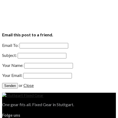
Email this post to a friend.
Email To:
Subject:
Your Name:
Your Email:
or
Close
One gear fits all. Fixed Gear in Stuttgart.
Folge uns