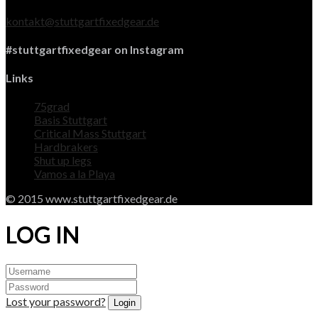
kontakt@stuttgartfixedgear.de
#stuttgartfixedgear on Instagram
Links
75grad
Basis Stuttgart
Critical Mass Stuttgart
Hardbrakers
Shut up legs
Vamos a la Playa
© 2015 www.stuttgartfixedgear.de
LOG IN
Lost your password?