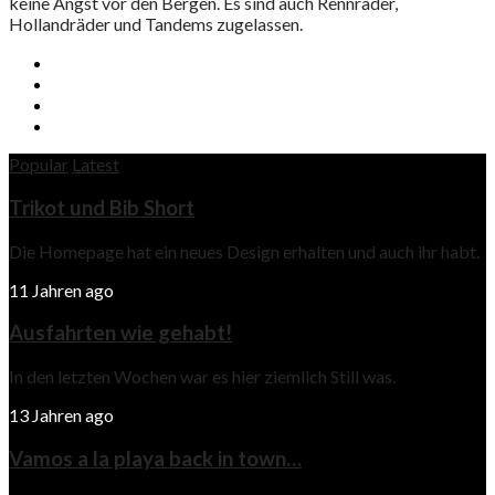
keine Angst vor den Bergen. Es sind auch Rennräder,
Hollandräder und Tandems zugelassen.
Popular
Latest
Trikot und Bib Short
Die Homepage hat ein neues Design erhalten und auch ihr habt.
11 Jahren ago
Ausfahrten wie gehabt!
In den letzten Wochen war es hier ziemlich Still was.
13 Jahren ago
Vamos a la playa back in town…