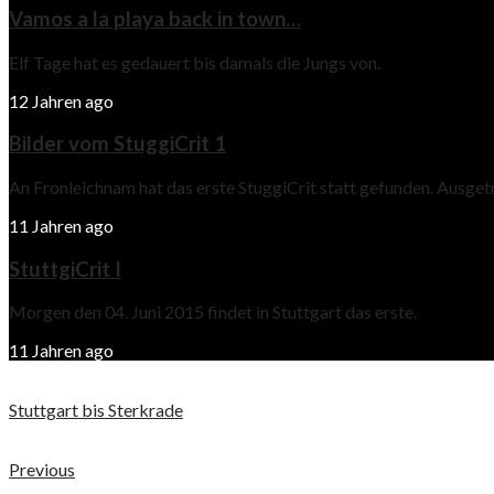
Vamos a la playa back in town…
Elf Tage hat es gedauert bis damals die Jungs von.
12 Jahren ago
Bilder vom StuggiCrit 1
An Fronleichnam hat das erste StuggiCrit statt gefunden. Ausge
11 Jahren ago
StuttgiCrit I
Morgen den 04. Juni 2015 findet in Stuttgart das erste.
11 Jahren ago
Stuttgart bis Sterkrade
Previous