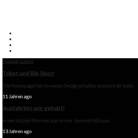
Popular
Latest
Trikot und Bib Short
Die Homepage hat ein neues Design erhalten und auch ihr habt.
11 Jahren ago
Ausfahrten wie gehabt!
In den letzten Wochen war es hier ziemlich Still was.
13 Jahren ago