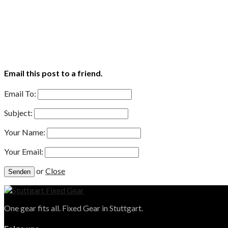
Email this post to a friend.
Email To:
Subject:
Your Name:
Your Email:
or
Close
One gear fits all. Fixed Gear in Stuttgart.