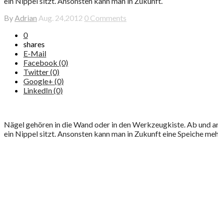
ein Nippel sitzt. Ansonsten kann man in Zukunft.
By
Adrian
Aug. 24,2012
0 Comments
0
shares
E-Mail
Facebook (0)
Twitter (0)
Google+ (0)
LinkedIn (0)
Nägel gehören in die Wand oder in den Werkzeugkiste. Ab und an k
ein Nippel sitzt. Ansonsten kann man in Zukunft eine Speiche me