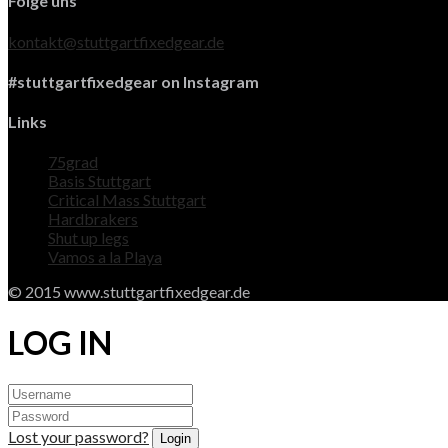
Folge uns
kontakt@stuttgartfixedgear.de
#stuttgartfixedgear on Instagram
Links
75grad
Basis Stuttgart
Critical Mass Stuttgart
Hardbrakers
Shut up legs
Vamos a la Playa
© 2015 www.stuttgartfixedgear.de
LOG IN
Lost your password?