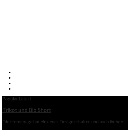
Popular
Latest
Trikot und Bib Short
Die Homepage hat ein neues Design erhalten und auch ihr habt.