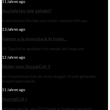
11 Jahren ago
Ausfahrten wie gehabt!
In den letzten Wochen war es hier ziemlich Still was.
13 Jahren ago
Vamos a la playa back in town…
Elf Tage hat es gedauert bis damals die Jungs von.
12 Jahren ago
Bilder vom StuggiCrit 1
An Fronleichnam hat das erste StuggiCrit statt gefunden.
Ausgetragen wurde.
11 Jahren ago
StuttgiCrit I
Morgen den 04. Juni 2015 findet in Stuttgart das erste.