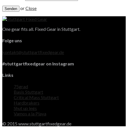
or
Close
One gear fits all. Fixed Gear in Stuttgart.
Folge uns
kontakt@stuttgartfixedgear.de
#stuttgartfixedgear on Instagram
Links
75grad
Basis Stuttgart
Critical Mass Stuttgart
Hardbrakers
Shut up legs
Vamos a la Playa
© 2015 www.stuttgartfixedgear.de