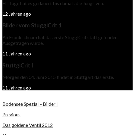
Elf Tage hat es gedauert bis damals die Jungs von.
12 Jahren ago
Bilder vom StuggiCrit 1
An Fronleichnam hat das erste StuggiCrit statt gefunden.
Ausgetragen wurde.
11 Jahren ago
StuttgiCrit I
Morgen den 04. Juni 2015 findet in Stuttgart das erste.
11 Jahren ago
Bodensee Spezial – Bilder I
Previous
Das goldene Ventil 2012