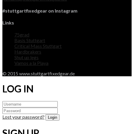
#stuttgartfixedgear on Instagram
Links
75grad
Basis Stuttgart
Critical Mass Stuttgart
Hardbrakers
Shut up legs
Vamos a la Playa
© 2015 www.stuttgartfixedgear.de
LOG IN
Lost your password?
SIGN UP