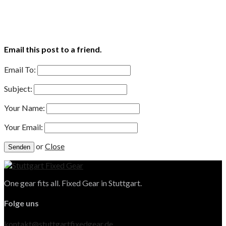
Email this post to a friend.
Email To:
Subject:
Your Name:
Your Email:
or
Close
One gear fits all. Fixed Gear in Stuttgart.
Folge uns
kontakt@stuttgartfixedgear.de