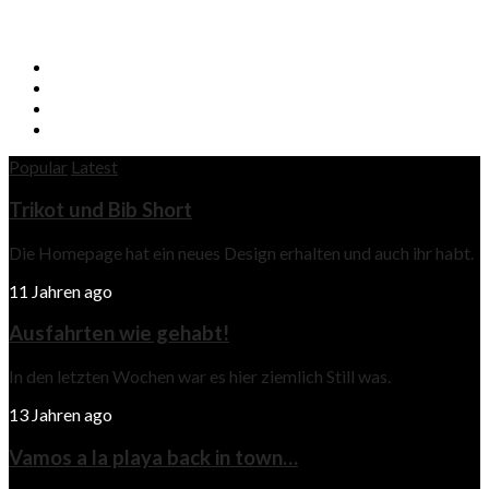
Popular
Latest
Trikot und Bib Short
Die Homepage hat ein neues Design erhalten und auch ihr habt.
11 Jahren ago
Ausfahrten wie gehabt!
In den letzten Wochen war es hier ziemlich Still was.
13 Jahren ago
Vamos a la playa back in town…