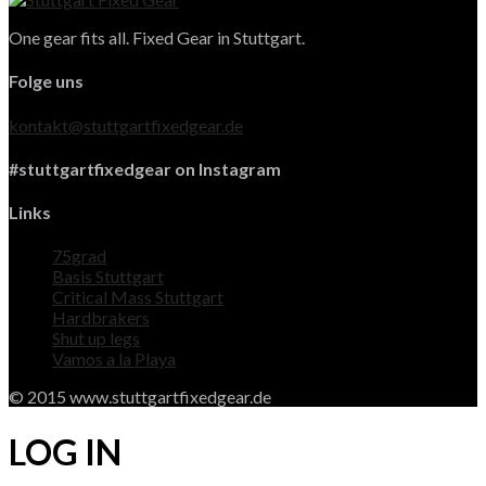
One gear fits all. Fixed Gear in Stuttgart.
Folge uns
kontakt@stuttgartfixedgear.de
#stuttgartfixedgear on Instagram
Links
75grad
Basis Stuttgart
Critical Mass Stuttgart
Hardbrakers
Shut up legs
Vamos a la Playa
© 2015 www.stuttgartfixedgear.de
LOG IN