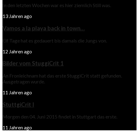
In den letzten Wochen war es hier ziemlich Still was.
13 Jahren ago
Vamos a la playa back in town…
Elf Tage hat es gedauert bis damals die Jungs von.
12 Jahren ago
Bilder vom StuggiCrit 1
An Fronleichnam hat das erste StuggiCrit statt gefunden.
Ausgetragen wurde.
11 Jahren ago
StuttgiCrit I
Morgen den 04. Juni 2015 findet in Stuttgart das erste.
11 Jahren ago