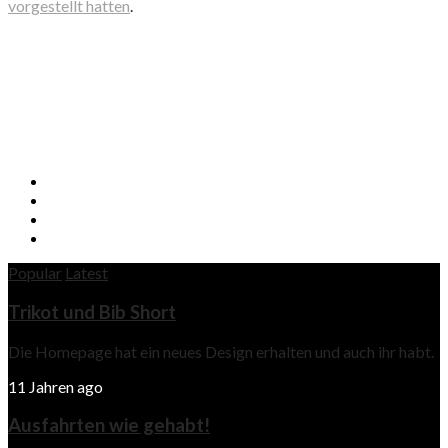
vorgestellt hatten
.
Popular
Latest
Trikot und Bib Short
Die Homepage hat ein neues Design erhalten und auch ihr habt.
11 Jahren ago
Ausfahrten wie gehabt!