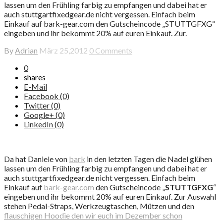
lassen um den Frühling farbig zu empfangen und dabei hat er
auch stuttgartfixedgear.de nicht vergessen. Einfach beim
Einkauf auf bark-gear.com den Gutscheincode „STUTTGFXG“
eingeben und ihr bekommt 20% auf euren Einkauf. Zur.
By
Adrian
März 25,2012
0 Comments
0
shares
E-Mail
Facebook (0)
Twitter (0)
Google+ (0)
LinkedIn (0)
Da hat Daniele von
bark
in den letzten Tagen die Nadel glühen
lassen um den Frühling farbig zu empfangen und dabei hat er
auch stuttgartfixedgear.de nicht vergessen. Einfach beim
Einkauf auf
bark-gear.com
den Gutscheincode „
STUTTGFXG
“
eingeben und ihr bekommt 20% auf euren Einkauf. Zur Auswahl
stehen Pedal-Straps, Werkzeugtaschen, Mützen und den
flauschigen Hoodie den wir euch im Dezember schon