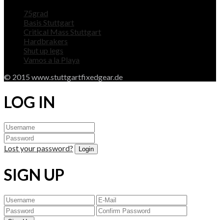
75grad
Basis Stuttgart
Critical Mass Stuttgart
Hardbrakers
Shut up legs
Vamos a la Playa
© 2015 www.stuttgartfixedgear.de
LOG IN
Lost your password?
SIGN UP