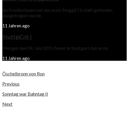
An Fronleichnam hat das erste StuggiCrit statt gefunden.
Ausgetragen wurde.
11 Jahren ago
StuttgiCrit I
Morgen den 04. Juni 2015 findet in Stuttgart das erste.
11 Jahren ago
Öschelbronn von Ron
Previous
Sonntag war Bahntag II
Next