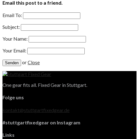
Email this post to a friend.
Email To:
Subject:
Your Name:
Your Email:
or
Close
One gear fits all. Fixed Gear in Stuttgart.
Folge uns
kontakt@stuttgartfixedgear.de
#stuttgartfixedgear on Instagram
Links