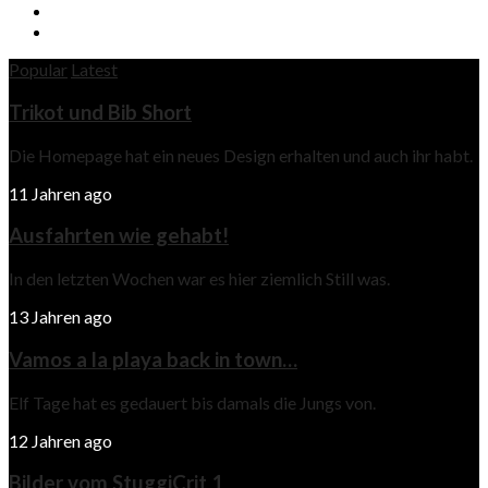
Popular
Latest
Trikot und Bib Short
Die Homepage hat ein neues Design erhalten und auch ihr habt.
11 Jahren ago
Ausfahrten wie gehabt!
In den letzten Wochen war es hier ziemlich Still was.
13 Jahren ago
Vamos a la playa back in town…
Elf Tage hat es gedauert bis damals die Jungs von.
12 Jahren ago
Bilder vom StuggiCrit 1