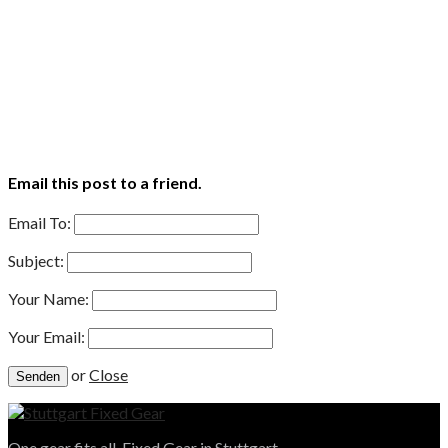
Email this post to a friend.
Email To:
Subject:
Your Name:
Your Email:
or
Close
One gear fits all. Fixed Gear in Stuttgart.