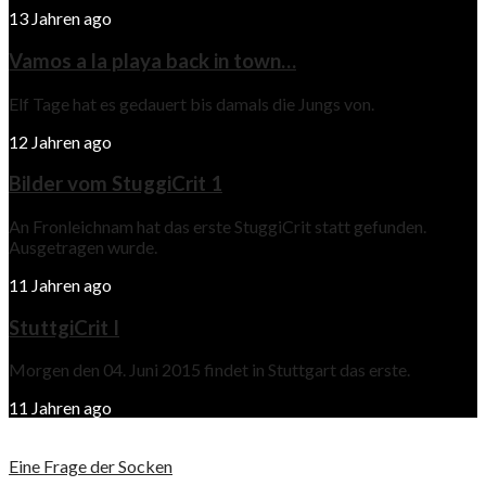
13 Jahren ago
Vamos a la playa back in town…
Elf Tage hat es gedauert bis damals die Jungs von.
12 Jahren ago
Bilder vom StuggiCrit 1
An Fronleichnam hat das erste StuggiCrit statt gefunden.
Ausgetragen wurde.
11 Jahren ago
StuttgiCrit I
Morgen den 04. Juni 2015 findet in Stuttgart das erste.
11 Jahren ago
Eine Frage der Socken