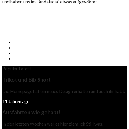
und haben uns im „Andalucia“ etwas aufgewärmt.
Popular
Latest
Trikot und Bib Short
Die Homepage hat ein neues Design erhalten und auch ihr habt.
11 Jahren ago
Ausfahrten wie gehabt!
In den letzten Wochen war es hier ziemlich Still was.