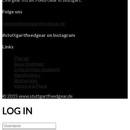
Folge uns
kontakt@stuttgartfixedgear.de
#stuttgartfixedgear on Instagram
Links
75grad
Basis Stuttgart
Critical Mass Stuttgart
Hardbrakers
Shut up legs
Vamos a la Playa
© 2015 www.stuttgartfixedgear.de
LOG IN