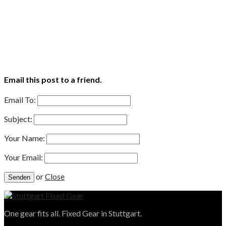
Email this post to a friend.
Email To:
Subject:
Your Name:
Your Email:
or
Close
One gear fits all. Fixed Gear in Stuttgart.