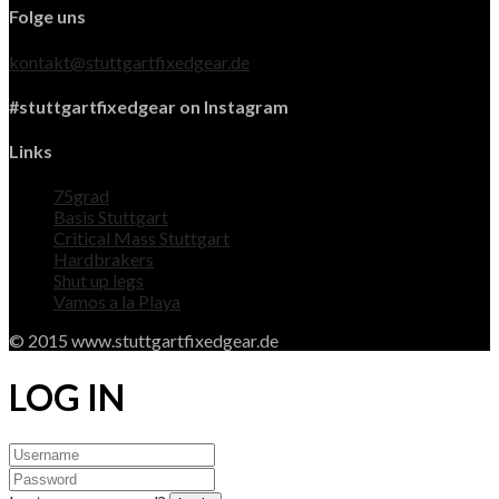
Folge uns
kontakt@stuttgartfixedgear.de
#stuttgartfixedgear on Instagram
Links
75grad
Basis Stuttgart
Critical Mass Stuttgart
Hardbrakers
Shut up legs
Vamos a la Playa
© 2015 www.stuttgartfixedgear.de
LOG IN