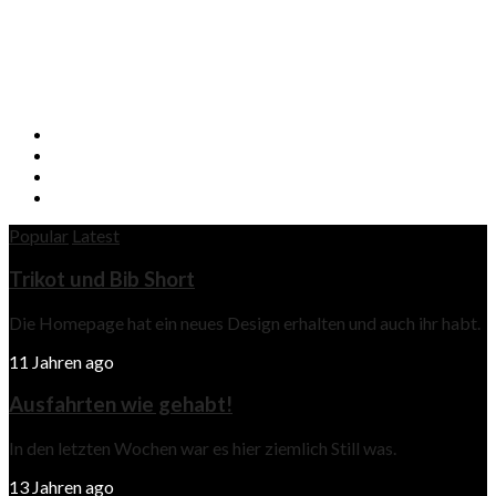
Popular
Latest
Trikot und Bib Short
Die Homepage hat ein neues Design erhalten und auch ihr habt.
11 Jahren ago
Ausfahrten wie gehabt!
In den letzten Wochen war es hier ziemlich Still was.
13 Jahren ago