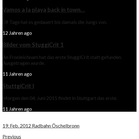
Vamos a la playa back in town…
Elf Tage hat es gedauert bis damals die Jungs von.
12 Jahren ago
Bilder vom StuggiCrit 1
An Fronleichnam hat das erste StuggiCrit statt gefunden.
Ausgetragen wurde.
11 Jahren ago
StuttgiCrit I
Morgen den 04. Juni 2015 findet in Stuttgart das erste.
11 Jahren ago
19. Feb. 2012 Radbahn Öschelbronn
Previous