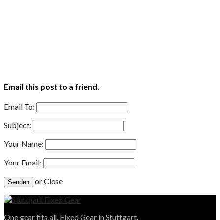
Email this post to a friend.
Email To:
Subject:
Your Name:
Your Email:
or
Close
One gear fits all. Fixed Gear in Stuttgart.