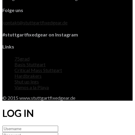
Folge uns
kontakt@stuttgartfixedgear.de
#stuttgartfixedgear on Instagram
Links
75grad
Basis Stuttgart
Critical Mass Stuttgart
Hardbrakers
Shut up legs
Vamos a la Playa
© 2015 www.stuttgartfixedgear.de
LOG IN