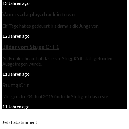
13 Jahren ago
Vamos a la playa back in town…
Elf Tage hat es gedauert bis damals die Jungs von.
12 Jahren ago
Bilder vom StuggiCrit 1
An Fronleichnam hat das erste StuggiCrit statt gefunden.
Ausgetragen wurde.
11 Jahren ago
StuttgiCrit I
Morgen den 04. Juni 2015 findet in Stuttgart das erste.
11 Jahren ago
Jetzt abstimmen!