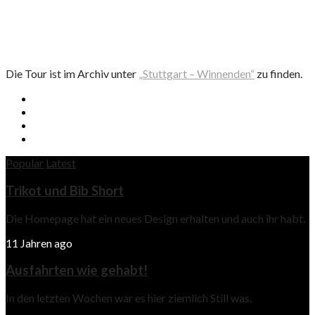
Die Tour ist im Archiv unter
„Stuttgart – Winnenden“
zu finden.
Popular
Latest
Trikot und Bib Short
Die Homepage hat ein neues Design erhalten und auch ihr habt.
11 Jahren ago
Ausfahrten wie gehabt!
In den letzten Wochen war es hier ziemlich Still was.