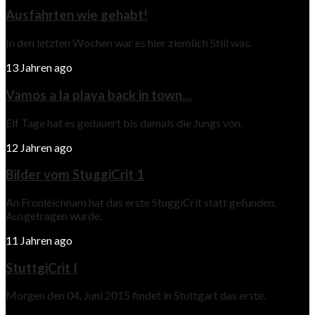
Ausfahrten wie gehabt!
In den letzten Wochen war es hier ziemlich Still was.
13 Jahren ago
Vamos a la playa back in town…
Elf Tage hat es gedauert bis damals die Jungs von.
12 Jahren ago
Bilder vom StuggiCrit 1
An Fronleichnam hat das erste StuggiCrit statt gefunden.
Ausgetragen wurde.
11 Jahren ago
StuttgiCrit I
Morgen den 04. Juni 2015 findet in Stuttgart das erste.