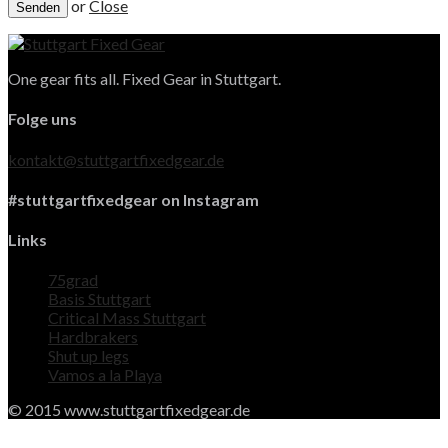
or
Close
One gear fits all. Fixed Gear in Stuttgart.
Folge uns
kontakt@stuttgartfixedgear.de
#stuttgartfixedgear on Instagram
Links
75grad
Basis Stuttgart
Critical Mass Stuttgart
Hardbrakers
Shut up legs
Vamos a la Playa
© 2015 www.stuttgartfixedgear.de