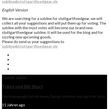
subline@stuttgartfixedgear.de
English Version
We are searching for a subline for stuttgartfixedgear, we will
collect all your suggestions and will put them up for voting. The
subline with the most votes will become our brand new
stuttgartfixedgear subline. It will be used for the blog and for
sizzling new upcoming goods.
Please do send us your suggestions to
subline@stuttgartfixedgear.de
Popular
Latest
Trikot und Bib Short
Die Homepage hat ein neues Design erhalten und auch ihr habt.
11 Jahren ago