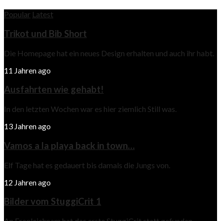
Popular
Latest
Trikot und Bib Short
Die Homepage hat ein neues Design erhalten und auch ihr habt.
11 Jahren ago
Ausfahrten wie gehabt!
In den letzten Wochen war es hier ziemlich Still was.
13 Jahren ago
Vamos a la playa back in town…
Elf Tage hat es gedauert bis damals die Jungs von.
12 Jahren ago
Bilder vom StuggiCrit 1
An Fronleichnam hat das erste StuggiCrit statt gefunden.