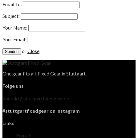
Email To:
Subject:
Your Name:
Your Email:
or
Close
One gear fits all. Fixed Gear in Stuttgart.
Folge uns
kontakt@stuttgartfixedgear.de
#stuttgartfixedgear on Instagram
Links
75grad