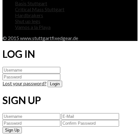
Basis Stuttgart
Critical Mass Stuttgart
Hardbrakers
Shut up legs
Vamos a la Playa
© 2015 www.stuttgartfixedgear.de
LOG IN
Lost your password?
SIGN UP