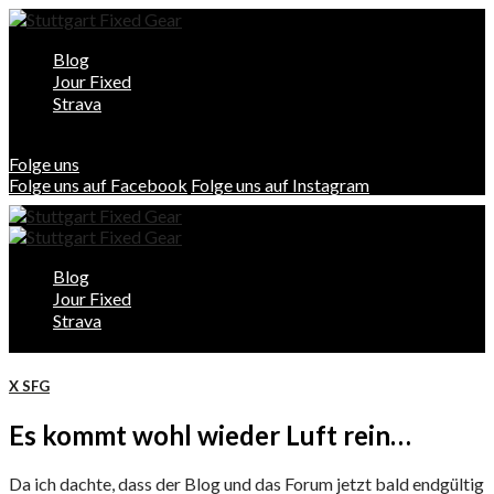
Blog
Jour Fixed
Strava
Folge uns
Folge uns auf Facebook
Folge uns auf Instagram
Blog
Jour Fixed
Strava
X SFG
Es kommt wohl wieder Luft rein…
Da ich dachte, dass der Blog und das Forum jetzt bald endgültig