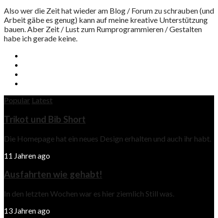
Also wer die Zeit hat wieder am Blog / Forum zu schrauben (und
Arbeit gäbe es genug) kann auf meine kreative Unterstützung
bauen. Aber Zeit / Lust zum Rumprogrammieren / Gestalten
habe ich gerade keine.
Popular
Latest
Trikot und Bib Short
Die Homepage hat ein neues Design erhalten und auch ihr habt.
11 Jahren ago
Ausfahrten wie gehabt!
In den letzten Wochen war es hier ziemlich Still was.
13 Jahren ago