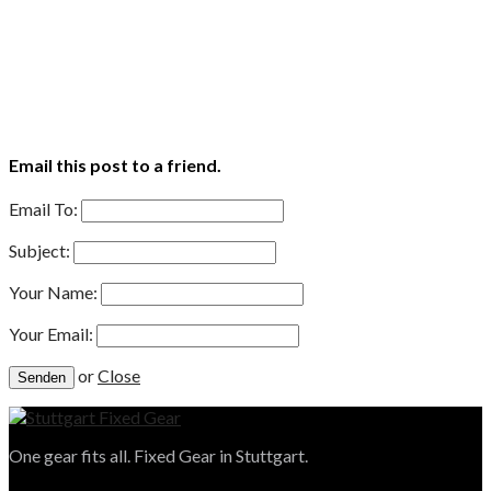
Email this post to a friend.
Email To:
Subject:
Your Name:
Your Email:
or
Close
One gear fits all. Fixed Gear in Stuttgart.