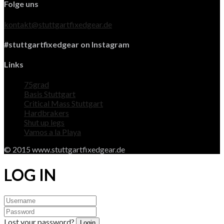
Folge uns
kontakt@stuttgartfixedgear.de
#stuttgartfixedgear on Instagram
Links
75grad
Basis Stuttgart
Critical Mass Stuttgart
Hardbrakers
Shut up legs
Vamos a la Playa
© 2015 www.stuttgartfixedgear.de
LOG IN
Lost your password?