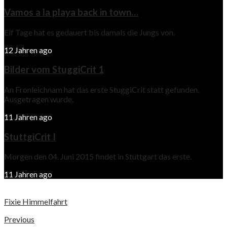
Vamos a la playa back in town…
Elf Tage hat es gedauert bis damals die Jungs von.
12 Jahren ago
Bilder vom StuggiCrit 1
An Fronleichnam hat das erste StuggiCrit statt gefunden.
Ausgetragen wurde.
11 Jahren ago
StuttgiCrit I
Morgen den 04. Juni 2015 findet in Stuttgart das erste.
11 Jahren ago
Fixie Himmelfahrt
Previous