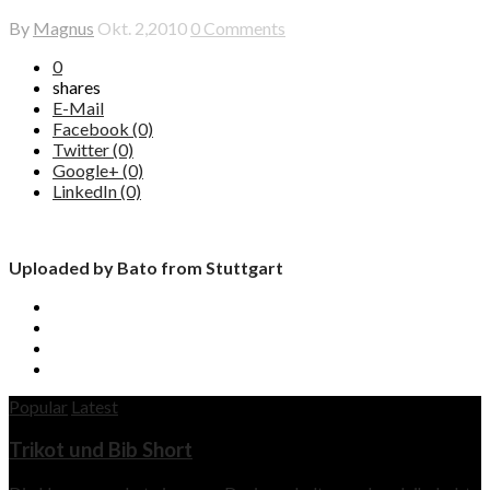
By
Magnus
Okt. 2,2010
0 Comments
0
shares
E-Mail
Facebook (0)
Twitter (0)
Google+ (0)
LinkedIn (0)
Uploaded by Bato from Stuttgart
Popular
Latest
Trikot und Bib Short