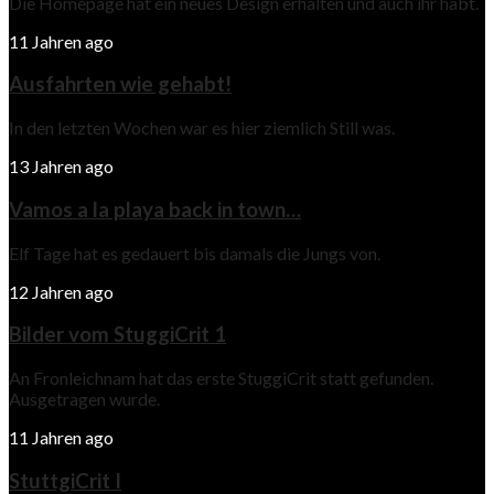
Die Homepage hat ein neues Design erhalten und auch ihr habt.
11 Jahren ago
Ausfahrten wie gehabt!
In den letzten Wochen war es hier ziemlich Still was.
13 Jahren ago
Vamos a la playa back in town…
Elf Tage hat es gedauert bis damals die Jungs von.
12 Jahren ago
Bilder vom StuggiCrit 1
An Fronleichnam hat das erste StuggiCrit statt gefunden.
Ausgetragen wurde.
11 Jahren ago
StuttgiCrit I