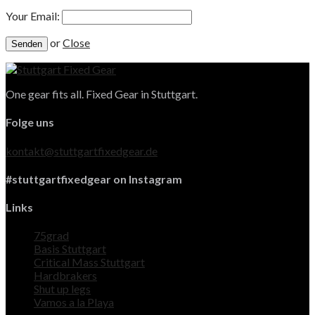
Your Email:
or
Close
One gear fits all. Fixed Gear in Stuttgart.
Folge uns
kontakt@stuttgartfixedgear.de
#stuttgartfixedgear on Instagram
Links
75grad
Basis Stuttgart
Critical Mass Stuttgart
Hardbrakers
Shut up legs
Vamos a la Playa