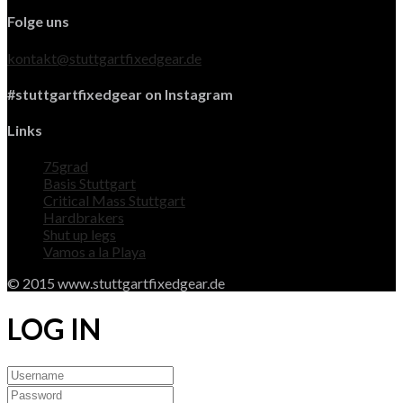
Folge uns
kontakt@stuttgartfixedgear.de
#stuttgartfixedgear on Instagram
Links
75grad
Basis Stuttgart
Critical Mass Stuttgart
Hardbrakers
Shut up legs
Vamos a la Playa
© 2015 www.stuttgartfixedgear.de
LOG IN