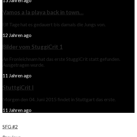
13 Jahren ago
Vamos a la playa back in town…
Elf Tage hat es gedauert bis damals die Jungs von.
12 Jahren ago
Bilder vom StuggiCrit 1
An Fronleichnam hat das erste StuggiCrit statt gefunden.
Ausgetragen wurde.
11 Jahren ago
StuttgiCrit I
Morgen den 04. Juni 2015 findet in Stuttgart das erste.
11 Jahren ago
SFG #2