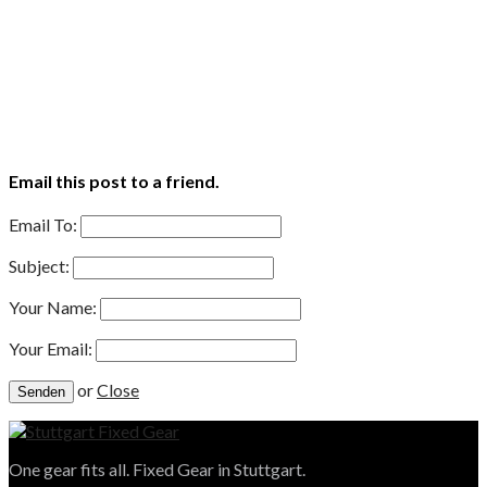
Email this post to a friend.
Email To:
Subject:
Your Name:
Your Email:
or
Close
One gear fits all. Fixed Gear in Stuttgart.