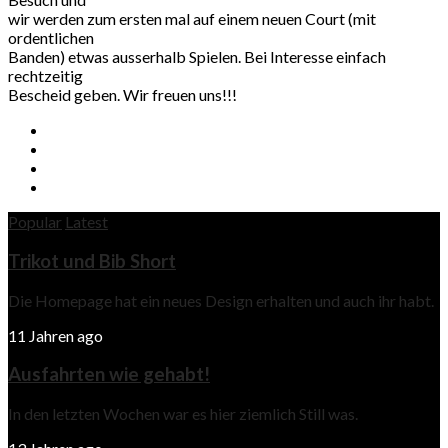
wir werden zum ersten mal auf einem neuen Court (mit
ordentlichen
Banden) etwas ausserhalb Spielen. Bei Interesse einfach
rechtzeitig
Bescheid geben. Wir freuen uns!!!
Popular
Latest
Trikot und Bib Short
Die Homepage hat ein neues Design erhalten und auch ihr habt.
11 Jahren ago
Ausfahrten wie gehabt!
In den letzten Wochen war es hier ziemlich Still was.