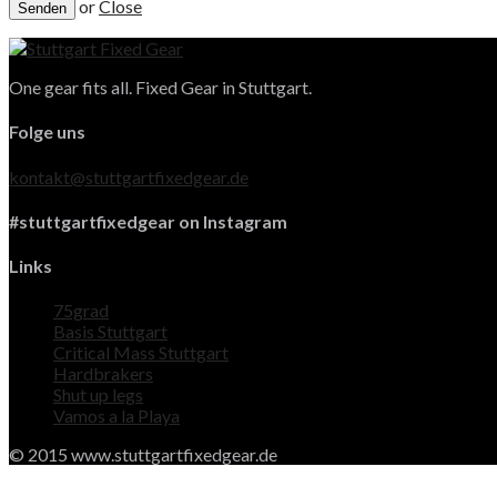
or
Close
One gear fits all. Fixed Gear in Stuttgart.
Folge uns
kontakt@stuttgartfixedgear.de
#stuttgartfixedgear on Instagram
Links
75grad
Basis Stuttgart
Critical Mass Stuttgart
Hardbrakers
Shut up legs
Vamos a la Playa
© 2015 www.stuttgartfixedgear.de