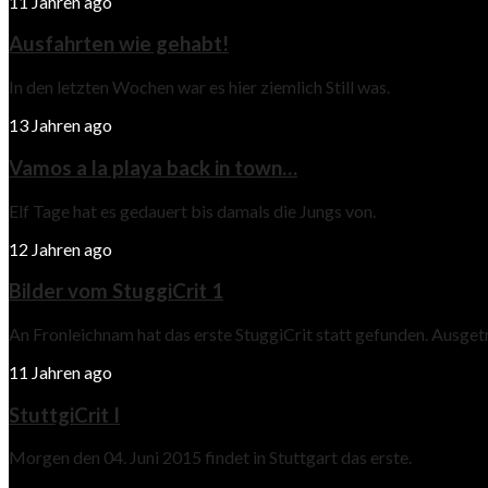
11 Jahren ago
Ausfahrten wie gehabt!
In den letzten Wochen war es hier ziemlich Still was.
13 Jahren ago
Vamos a la playa back in town…
Elf Tage hat es gedauert bis damals die Jungs von.
12 Jahren ago
Bilder vom StuggiCrit 1
An Fronleichnam hat das erste StuggiCrit statt gefunden. Ausge
11 Jahren ago
StuttgiCrit I
Morgen den 04. Juni 2015 findet in Stuttgart das erste.