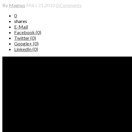
By
Magnus
März 21,2010
0 Comments
0
shares
E-Mail
Facebook (0)
Twitter (0)
Google+ (0)
LinkedIn (0)