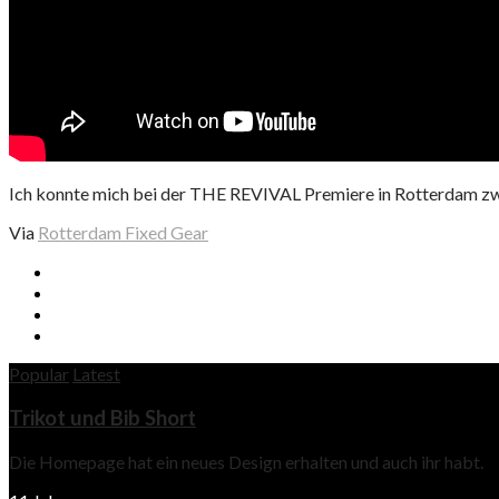
Ich konnte mich bei der THE REVIVAL Premiere in Rotterdam zwa
Via
Rotterdam Fixed Gear
Popular
Latest
Trikot und Bib Short
Die Homepage hat ein neues Design erhalten und auch ihr habt.