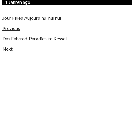
11 Jahren ago
Jour Fixed Aujourd'hui hui hui
Previous
Das Fahrrad-Paradies im Kessel
Next