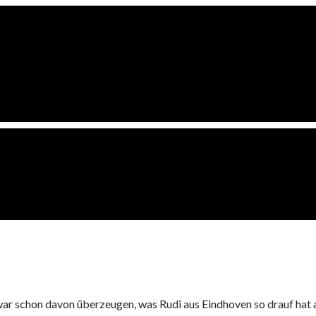
r schon davon überzeugen, was Rudi aus Eindhoven so drauf hat a