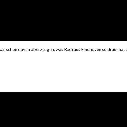
r schon davon überzeugen, was Rudi aus Eindhoven so drauf hat a